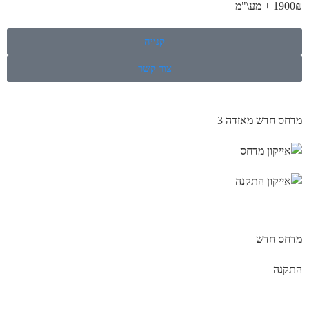
1900₪ + מע\"מ
קנייה
צור קשר
מדחס חדש מאזדה 3
מדחס חדש
התקנה