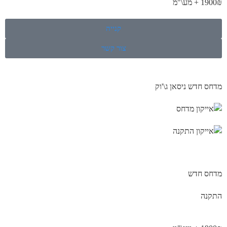
1900₪ + מע\"מ
קנייה
צור קשר
מדחס חדש ניסאן ג\'וק
מדחס חדש
התקנה