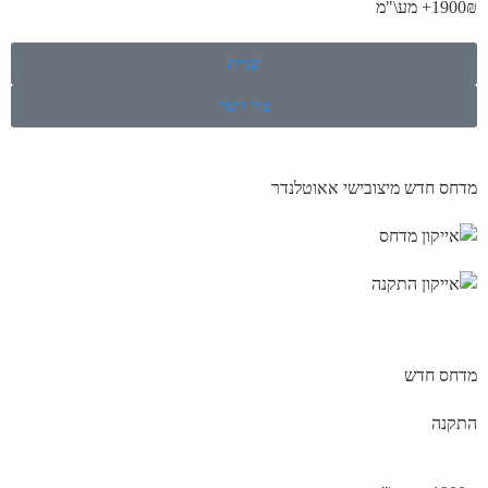
1900₪+ מע\"מ
קנייה
צור קשר
מדחס חדש מיצובישי אאוטלנדר
מדחס חדש
התקנה