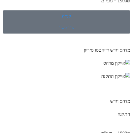
1900₪ + מע\"מ
קנייה
צור קשר
מדחס חדש דייהטסו סיריון
מדחס חדש
התקנה