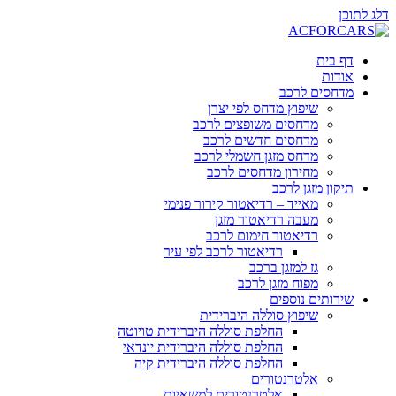
דלג לתוכן
דף בית
אודות
מדחסים לרכב
שיפוץ מדחס לפי יצרן
מדחסים משופצים לרכב
מדחסים חדשים לרכב
מדחס מזגן חשמלי לרכב
מחירון מדחסים לרכב
תיקון מזגן לרכב
מאייד – רדיאטור קירור פנימי
מעבה רדיאטור מזגן
רדיאטור חימום לרכב
רדיאטור לרכב לפי עיר
גז למזגן ברכב
מפוח מזגן לרכב
שירותים נוספים
שיפוץ סוללה היברידית
החלפת סוללה היברידית טויוטה
החלפת סוללה היברידית יונדאי
החלפת סוללה היברידית קיה
אלטרנטורים
אלטרנטורים למשאיות