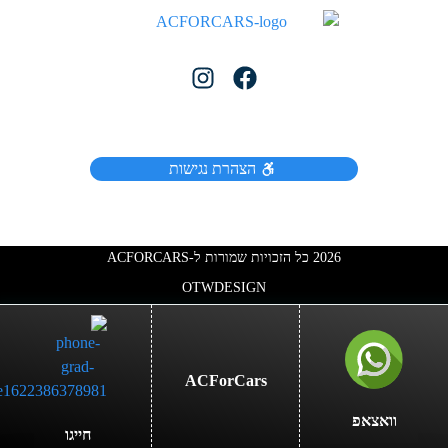
הצהרת נגישות
2026 כל הזכויות שמורות ל-ACFORCARS
OTW
DESIGN
ACForCars
וואצאפ
חייגו