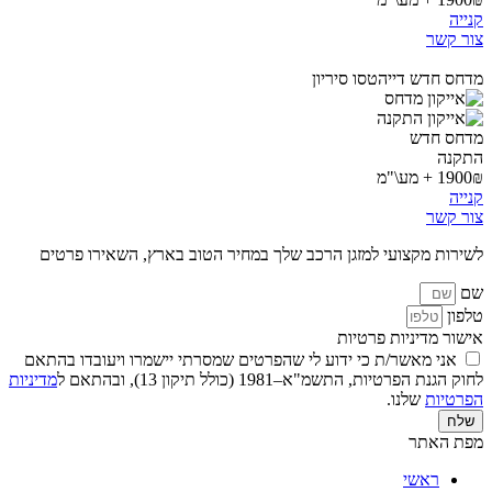
קנייה
צור קשר
מדחס חדש דייהטסו סיריון
מדחס חדש
התקנה
1900₪ + מע\"מ
קנייה
צור קשר
לשירות מקצועי למזגן הרכב שלך במחיר הטוב בארץ, השאירו פרטים
שם
טלפון
אישור מדיניות פרטיות
אני מאשר/ת כי ידוע לי שהפרטים שמסרתי יישמרו ויעובדו בהתאם
לחוק הגנת הפרטיות, התשמ"א–1981 (כולל תיקון 13), ובהתאם ל
מדיניות
הפרטיות
שלנו.
שלח
מפת האתר
ראשי