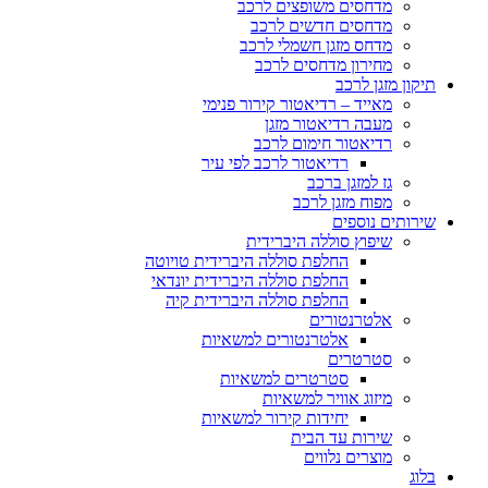
מדחסים משופצים לרכב
מדחסים חדשים לרכב
מדחס מזגן חשמלי לרכב
מחירון מדחסים לרכב
תיקון מזגן לרכב
מאייד – רדיאטור קירור פנימי
מעבה רדיאטור מזגן
רדיאטור חימום לרכב
רדיאטור לרכב לפי עיר
גז למזגן ברכב
מפוח מזגן לרכב
שירותים נוספים
שיפוץ סוללה היברידית
החלפת סוללה היברידית טויוטה
החלפת סוללה היברידית יונדאי
החלפת סוללה היברידית קיה
אלטרנטורים
אלטרנטורים למשאיות
סטרטרים
סטרטרים למשאיות
מיזוג אוויר למשאיות
יחידות קירור למשאיות
שירות עד הבית
מוצרים נלווים
בלוג