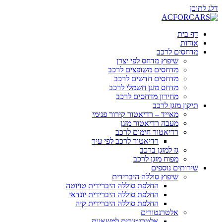
דלג לתוכן
דף בית
אודות
מדחסים לרכב
שיפוץ מדחס לפי יצרן
מדחסים משופצים לרכב
מדחסים חדשים לרכב
מדחס מזגן חשמלי לרכב
מחירון מדחסים לרכב
תיקון מזגן לרכב
מאייד – רדיאטור קירור פנימי
מעבה רדיאטור מזגן
רדיאטור חימום לרכב
רדיאטור לרכב לפי עיר
גז למזגן ברכב
מפוח מזגן לרכב
שירותים נוספים
שיפוץ סוללה היברידית
החלפת סוללה היברידית טויוטה
החלפת סוללה היברידית יונדאי
החלפת סוללה היברידית קיה
אלטרנטורים
אלטרנטורים למשאיות