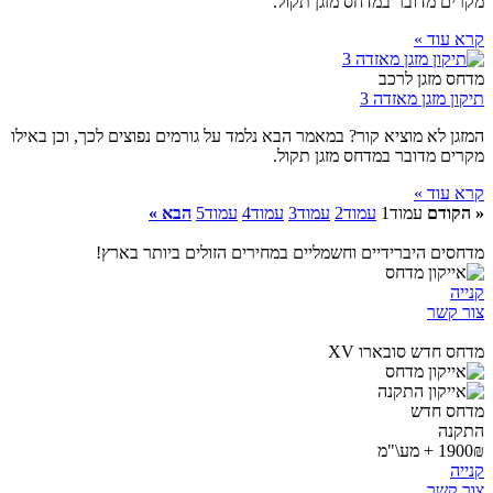
מקרים מדובר במדחס מזגן תקול.
קרא עוד »
מדחס מזגן לרכב
תיקון מזגן מאזדה 3
המזגן לא מוציא קור? במאמר הבא נלמד על גורמים נפוצים לכך, וכן באילו
מקרים מדובר במדחס מזגן תקול.
קרא עוד »
« הקודם
עמוד
1
עמוד
2
עמוד
3
עמוד
4
עמוד
5
הבא »
מדחסים היברידיים וחשמליים במחירים הזולים ביותר בארץ!
קנייה
צור קשר
מדחס חדש סובארו XV
מדחס חדש
התקנה
1900₪ + מע\"מ
קנייה
צור קשר