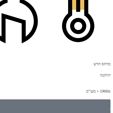
מדחס חדש
התקנה
1900₪ + מע\"מ