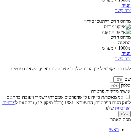
קנייה
צור קשר
מדחס חדש דייהטסו סיריון
מדחס חדש
התקנה
1900₪ + מע\"מ
קנייה
צור קשר
לשירות מקצועי למזגן הרכב שלך במחיר הטוב בארץ, השאירו פרטים
שם
טלפון
אישור מדיניות פרטיות
אני מאשר/ת כי ידוע לי שהפרטים שמסרתי יישמרו ויעובדו בהתאם
לחוק הגנת הפרטיות, התשמ"א–1981 (כולל תיקון 13), ובהתאם ל
מדיניות
הפרטיות
שלנו.
שלח
מפת האתר
ראשי