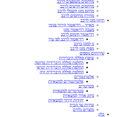
מדחסים משופצים לרכב
מדחסים חדשים לרכב
מדחס מזגן חשמלי לרכב
מחירון מדחסים לרכב
תיקון מזגן לרכב
מאייד – רדיאטור קירור פנימי
מעבה רדיאטור מזגן
רדיאטור חימום לרכב
רדיאטור לרכב לפי עיר
גז למזגן ברכב
מפוח מזגן לרכב
שירותים נוספים
שיפוץ סוללה היברידית
החלפת סוללה היברידית טויוטה
החלפת סוללה היברידית יונדאי
החלפת סוללה היברידית קיה
אלטרנטורים
אלטרנטורים למשאיות
סטרטרים
סטרטרים למשאיות
מיזוג אוויר למשאיות
יחידות קירור למשאיות
שירות עד הבית
מוצרים נלווים
בלוג