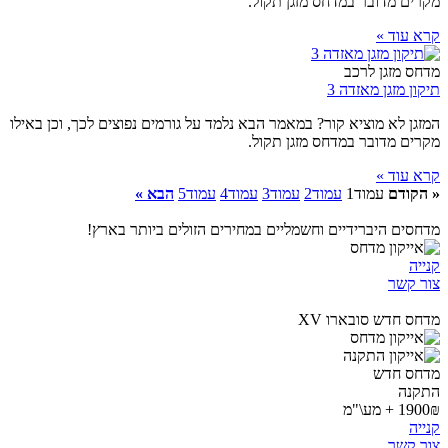
מקרים מדובר במדחס מזגן תקול.
קרא עוד »
מדחס מזגן לרכב
תיקון מזגן מאזדה 3
המזגן לא מוציא קור? במאמר הבא נלמד על גורמים נפוצים לכך, וכן באילו
מקרים מדובר במדחס מזגן תקול.
קרא עוד »
« הקודם
עמוד
1
עמוד
2
עמוד
3
עמוד
4
עמוד
5
הבא »
מדחסים היברידיים וחשמליים במחירים הזולים ביותר בארץ!
קנייה
צור קשר
מדחס חדש סובארו XV
מדחס חדש
התקנה
1900₪ + מע\"מ
קנייה
צור קשר