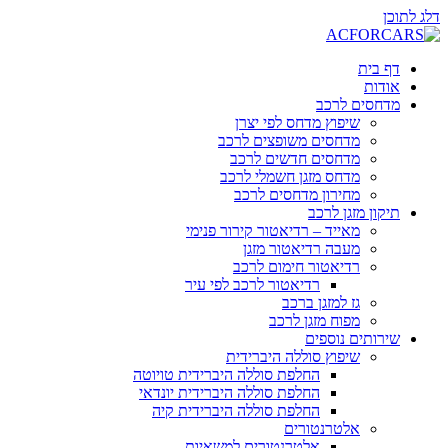
דלג לתוכן
דף בית
אודות
מדחסים לרכב
שיפוץ מדחס לפי יצרן
מדחסים משופצים לרכב
מדחסים חדשים לרכב
מדחס מזגן חשמלי לרכב
מחירון מדחסים לרכב
תיקון מזגן לרכב
מאייד – רדיאטור קירור פנימי
מעבה רדיאטור מזגן
רדיאטור חימום לרכב
רדיאטור לרכב לפי עיר
גז למזגן ברכב
מפוח מזגן לרכב
שירותים נוספים
שיפוץ סוללה היברידית
החלפת סוללה היברידית טויוטה
החלפת סוללה היברידית יונדאי
החלפת סוללה היברידית קיה
אלטרנטורים
אלטרנטורים למשאיות