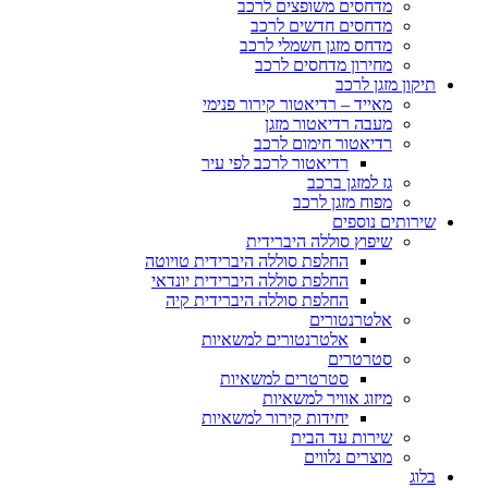
מדחסים משופצים לרכב
מדחסים חדשים לרכב
מדחס מזגן חשמלי לרכב
מחירון מדחסים לרכב
תיקון מזגן לרכב
מאייד – רדיאטור קירור פנימי
מעבה רדיאטור מזגן
רדיאטור חימום לרכב
רדיאטור לרכב לפי עיר
גז למזגן ברכב
מפוח מזגן לרכב
שירותים נוספים
שיפוץ סוללה היברידית
החלפת סוללה היברידית טויוטה
החלפת סוללה היברידית יונדאי
החלפת סוללה היברידית קיה
אלטרנטורים
אלטרנטורים למשאיות
סטרטרים
סטרטרים למשאיות
מיזוג אוויר למשאיות
יחידות קירור למשאיות
שירות עד הבית
מוצרים נלווים
בלוג