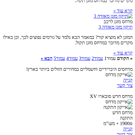
מקרים מדובר במדחס מזגן תקול.
קרא עוד »
מדחס מזגן לרכב
תיקון מזגן מאזדה 3
המזגן לא מוציא קור? במאמר הבא נלמד על גורמים נפוצים לכך, וכן באילו
מקרים מדובר במדחס מזגן תקול.
קרא עוד »
« הקודם
עמוד
1
עמוד
2
עמוד
3
עמוד
4
עמוד
5
הבא »
מדחסים היברידיים וחשמליים במחירים הזולים ביותר בארץ!
קנייה
צור קשר
מדחס חדש סובארו XV
מדחס חדש
התקנה
1900₪ + מע\"מ
קנייה
צור קשר