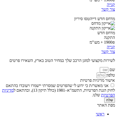
קנייה
צור קשר
מדחס חדש דייהטסו סיריון
מדחס חדש
התקנה
1900₪ + מע\"מ
קנייה
צור קשר
לשירות מקצועי למזגן הרכב שלך במחיר הטוב בארץ, השאירו פרטים
שם
טלפון
אישור מדיניות פרטיות
אני מאשר/ת כי ידוע לי שהפרטים שמסרתי יישמרו ויעובדו בהתאם
לחוק הגנת הפרטיות, התשמ"א–1981 (כולל תיקון 13), ובהתאם ל
מדיניות
הפרטיות
שלנו.
שלח
מפת האתר
ראשי