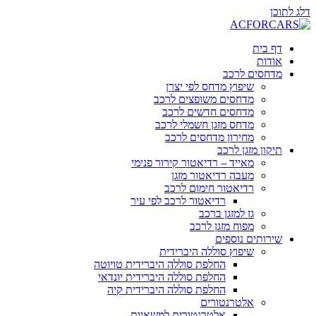
דלג לתוכן
דף בית
אודות
מדחסים לרכב
שיפוץ מדחס לפי יצרן
מדחסים משופצים לרכב
מדחסים חדשים לרכב
מדחס מזגן חשמלי לרכב
מחירון מדחסים לרכב
תיקון מזגן לרכב
מאייד – רדיאטור קירור פנימי
מעבה רדיאטור מזגן
רדיאטור חימום לרכב
רדיאטור לרכב לפי עיר
גז למזגן ברכב
מפוח מזגן לרכב
שירותים נוספים
שיפוץ סוללה היברידית
החלפת סוללה היברידית טויוטה
החלפת סוללה היברידית יונדאי
החלפת סוללה היברידית קיה
אלטרנטורים
אלטרנטורים למשאיות