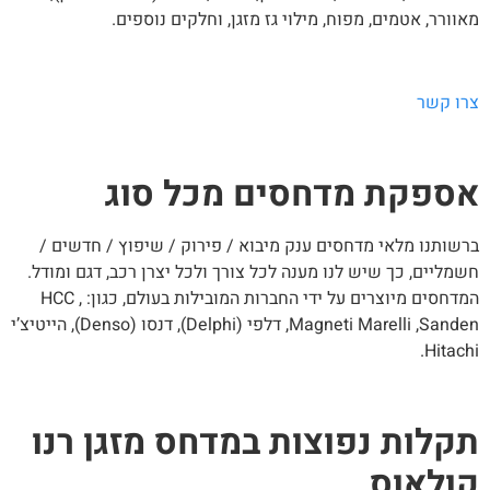
וורר, אטמים, מפוח, מילוי גז מזגן, וחלקים נוספים.
רו קשר
ספקת מדחסים מכל סוג
שותנו מלאי מדחסים ענק מיבוא / פירוק / שיפוץ / חדשים /
מליים, כך שיש לנו מענה לכל צורך ולכל יצרן רכב, דגם ומודל.
המדחסים מיוצרים על ידי החברות המובילות בעולם, כגון: HCC ,
Magneti Marelli ,Sanden, דלפי (Delphi), דנסו (Denso), הייטיצ’י
Hitach
קלות נפוצות במדחס מזגן רנו
ולאוס