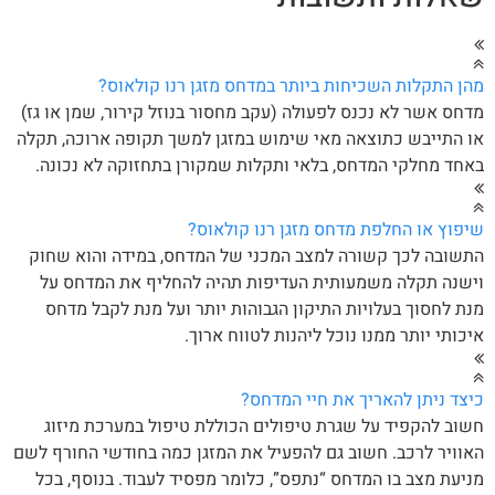
ן התקלות השכיחות ביותר במדחס מזגן רנו קולאוס?
חס אשר לא נכנס לפעולה (עקב מחסור בנוזל קירור, שמן או גז)
 התייבש כתוצאה מאי שימוש במזגן למשך תקופה ארוכה, תקלה
חד מחלקי המדחס, בלאי ותקלות שמקורן בתחזוקה לא נכונה.
פוץ או החלפת מדחס מזגן רנו קולאוס?
שובה לכך קשורה למצב המכני של המדחס, במידה והוא שחוק
שנה תקלה משמעותית העדיפות תהיה להחליף את המדחס על
ת לחסוך בעלויות התיקון הגבוהות יותר ועל מנת לקבל מדחס
כותי יותר ממנו נוכל ליהנות לטווח ארוך.
צד ניתן להאריך את חיי המדחס?
וב להקפיד על שגרת טיפולים הכוללת טיפול במערכת מיזוג
וויר לרכב. חשוב גם להפעיל את המזגן כמה בחודשי החורף לשם
יעת מצב בו המדחס “נתפס”, כלומר מפסיד לעבוד. בנוסף, בכל