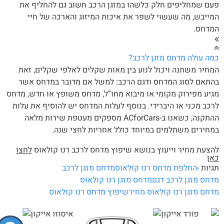
ם שמחליפים חלק כלשהו במזגן הרכב חשוב גם להחליף את
ייבש, מה שעשוי לשפר את איכות המיזוג והארכה של חיי
מדחס.
ה עולה מדחס מזגן לרכב?
חיר משתנה ויכול לנוע בין מאות שקלים לאלפי שקלים, זאת
תאם לסוג המדחס ודגם הרכב: למשל אם מדובר במדחס אשר
יע מפירוק מקומי או מיבוא מחו”ל, מדחס משופץ או חדש, מדחס
כב מכני או היברידי. בנוסף לעלות המדחס יש להוסיף את עלות
ההתקנה, כשאנו ב-ACforCars מספקים מעטפת שירות מלאה
חירים משתלמים במיוחד כולל אחריות לחצי שנה.
צעת מחיר וייעוץ בנושא שיפוץ מדחס לרכב רנו קולאוס
לחצו
אן
יות -
החלפת מדחס רנו קולאוס
מדחס מזגן לרכב
חס מזגן לרכב דגם
מדחס מזגן רנו קולאוס
חס מזגן רנו קולאוס מחיר
שיפוץ מדחס רנו קולאוס