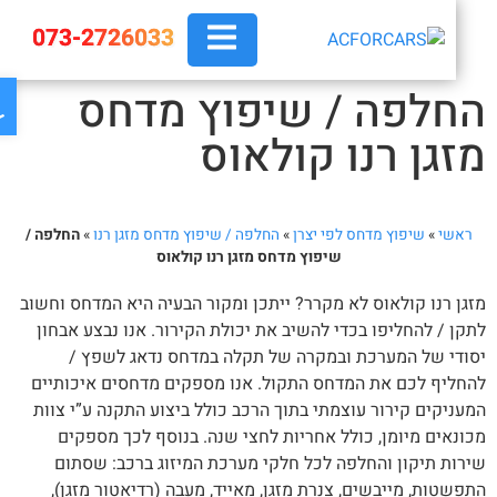
073-2726033
פת
חלפה / שיפוץ מדחס
זגן רנו קולאוס
ראשי
»
שיפוץ מדחס לפי יצרן
»
החלפה / שיפוץ מדחס מזגן רנו
»
החלפה /
שיפוץ מדחס מזגן רנו קולאוס
גן רנו קולאוס לא מקרר? ייתכן ומקור הבעיה היא המדחס וחשוב
קן / להחליפו בכדי להשיב את יכולת הקירור. אנו נבצע אבחון
ודי של המערכת ובמקרה של תקלה במדחס נדאג לשפץ /
חליף לכם את המדחס התקול. אנו מספקים מדחסים איכותיים
עניקים קירור עוצמתי בתוך הרכב כולל ביצוע התקנה ע”י צוות
ונאים מיומן, כולל אחריות לחצי שנה. בנוסף לכך מספקים
רות תיקון והחלפה לכל חלקי מערכת המיזוג ברכב: שסתום
פשטות, מייבשים, צנרת מזגן, מאייד, מעבה (רדיאטור מזגן),