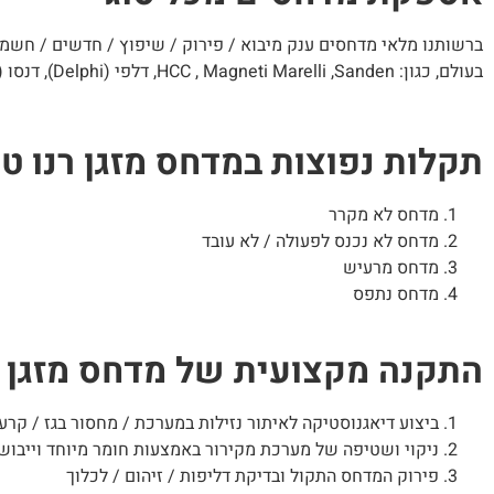
ברשותנו מלאי מדחסים ענק מיבוא / פירוק / שיפוץ / חדשים / חשמליי
בעולם, כגון: HCC , Magneti Marelli ,Sanden, דלפי (Delphi), דנסו (Denso), הייטיצ’י Hitachi.
תקלות נפוצות במדחס מזגן רנו ט
מדחס לא מקרר
מדחס לא נכנס לפעולה / לא עובד
מדחס מרעיש
מדחס נתפס
התקנה מקצועית של מדחס מזגן ר
ביצוע דיאגנוסטיקה לאיתור נזילות במערכת / מחסור בגז / קרע 
ניקוי ושטיפה של מערכת מקירור באמצעות חומר מיוחד וייבוש
פירוק המדחס התקול ובדיקת דליפות / זיהום / לכלוך