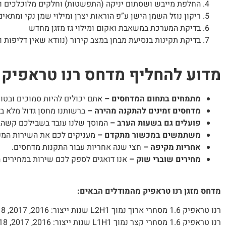
החלפת מייבש ושסתום יניקה (התפשטות) וחלקים מלוכלכים ו
ריקון נוזל השמן הישן ע”פ הוראות יצרן ומילוי שמן נקי ומתאים
בדיקת המערכת במשאבת ואקום ומילוי גז מזגן מחדש
בדיקת תקינות בנסיעת מבחן במצב קירור (נוודא שאין דליפות ו
מדוע להחליף מדחס רנו טראפיק ב-CForCars
מתמחים בתחום המדחסים –
אתם יכולים להיות סמוכים ובטו
מדחסים זמינים להתקנה מהירה –
ברשותנו מחסן גדול מלא במ
פועלים גם בשעות הערב –
המוסך שלנו עובד בשבילכם קשה, 
משתמשים במכשור מתקדם –
מעניקים לכם את השירות המקצ
אחריות מקיפה –
חצי שנה אחריות עבור התקנות מדחסים.
מחירים שוברי שוק –
אנו דואגים לספק לכם שירות במחירים 
מדחס מזגן רנו טראפיק מהמודלים הבאים:
רנו טראפיק 1.6 מסחרי ארוך נמוך L2H1 שנות ייצור: 2016, 2017, 2018, 2019
רנו טראפיק 1.6 מסחרי קצר נמוך L1H1 שנות ייצור: 2016, 2017, 2018, 2019