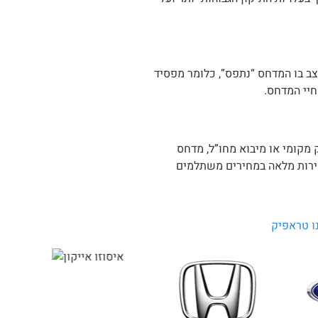
צב בו המדחס “נתפס”, כלומר מפסיד
חיי המדחס.
מקומי או מיבוא מחו”ל, מדחס
חס יש להוסיף את עלות ההתקנה, כשאנו ב-ACforCars מספקים מעטפת שירות מלאה במחירים משתלמים
ו טראפיק