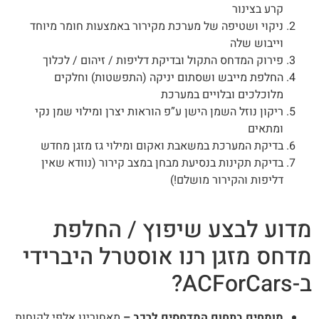
קרע בצינור
ניקוי ושטיפה של מערכת מקירור באמצעות חומר מיוחד
וייבוש שלה
פירוק המדחס התקול ובדיקת דליפות / זיהום / לכלוך
החלפת מייבש ושסתום יניקה (התפשטות) וחלקים
מלוכלכים ובלויים במערכת
ריקון נוזל השמן הישן ע”פ הוראות יצרן ומילוי שמן נקי
ומתאים
בדיקת המערכת במשאבת ואקום ומילוי גז מזגן מחדש
בדיקת תקינות בנסיעת מבחן במצב קירור (נוודא שאין
דליפות והקירור מושלם!)
דוע לבצע שיפוץ / החלפת
דחס מזגן רנו אוסטרל היברידי
ACForCa?
מומחים בתחום המדחסים לרכב –
מאחורינו אלפי לקוחות