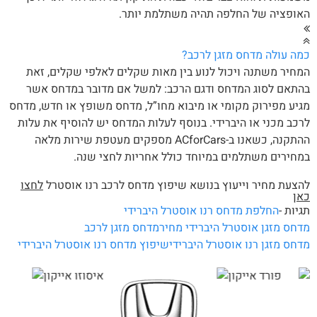
ופציה של החלפה תהיה משתלמת יותר.
ה עולה מדחס מזגן לרכב?
חיר משתנה ויכול לנוע בין מאות שקלים לאלפי שקלים, זאת
תאם לסוג המדחס ודגם הרכב: למשל אם מדובר במדחס אשר
יע מפירוק מקומי או מיבוא מחו”ל, מדחס משופץ או חדש, מדחס
כב מכני או היברידי. בנוסף לעלות המדחס יש להוסיף את עלות
ההתקנה, כשאנו ב-ACforCars מספקים מעטפת שירות מלאה
חירים משתלמים במיוחד כולל אחריות לחצי שנה.
צעת מחיר וייעוץ בנושא שיפוץ מדחס לרכב רנו אוסטרל
לחצו
אן
יות -
החלפת מדחס רנו אוסטרל היברידי
חס מזגן אוסטרל היברידי מחיר
מדחס מזגן לרכב
חס מזגן רנו אוסטרל היברידי
שיפוץ מדחס רנו אוסטרל היברידי