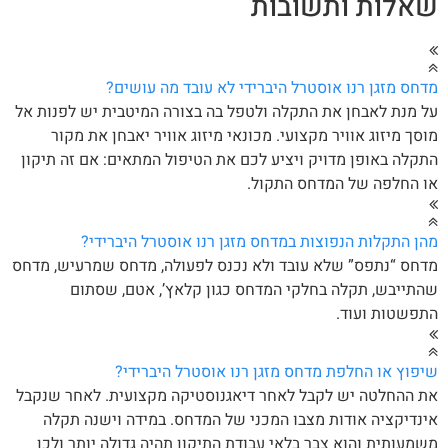
אלות ותשובות
חס מזגן רנו אוסטרל היברידי לא עובד מה עושים?
 מנת לאבחן את התקלה ולטפל בה בצורה המיטבית יש לפנות אל
סך מיזוג אוויר מקצועי. מכונאי מיזוג אוויר יאבחן את מקור
קלה באופן מדויק ויציע לכם את הטיפול המתאים: אם זה תיקון
 החלפה של המדחס התקול.
ן התקלות הנפוצות במדחס מזגן רנו אוסטרל היברידי?
חס “נתפס” שלא עובד ולא נכנס לפעולה, מדחס שמרעיש, מדחס
תייבש, תקלה בחלקי המדחס כגון קלאץ’, אטם, שסתום
פשטות ועוד.
פוץ או החלפת מדחס מזגן רנו אוסטרל היברידי?
 ההחלטה יש לקבל לאחר דיאגנוסטיקה מקצועית. לאחר שנקבל
נדיקציה אודות מצבו המכני של המדחס. במידה וישנה תקלה
מעותית והוא צבר בלאי עבודת התיקון תהיה גדולה יותר ולכן