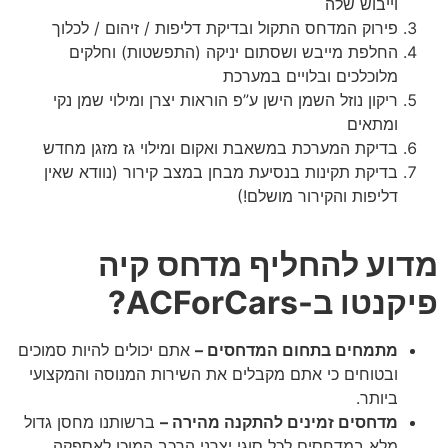
וייבוש שלה
פירוק המדחס התקול ובדיקת דליפות / זיהום / לכלוך
החלפת מייבש ושסתום יניקה (התפשטות) וחלקים
מלוכלכים ובלויים במערכת
ריקון נוזל השמן הישן ע”פ הוראות יצרן ומילוי שמן נקי
ומתאים
בדיקת המערכת במשאבת ואקום ומילוי גז מזגן מחדש
בדיקת תקינות בנסיעת מבחן במצב קירור (נוודא שאין
דליפות והקירור מושלם!)
מדוע להחליף מדחס קיה
פיקנטו ב-ACForCars?
מתמחים בתחום המדחסים –
אתם יכולים להיות סמוכים
ובטוחים כי אתם מקבלים את השירות המנוסה והמקצועי
ביותר.
מדחסים זמינים להתקנה מהירה –
ברשותנו מחסן גדול
מלא במדחסים לכל סוגי יצרני הרכב המוכן לאספקה