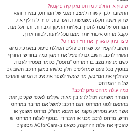
שיפוץ או החלפת מדחס מזגן קיה פיקנטו?
התשובה לכך קשורה למצב המכני של המדחס, במידה והוא
שחוק וישנה תקלה משמעותית העדיפות תהיה להחליף את
המדחס על מנת לחסוך בעלויות התיקון הגבוהות יותר ועל מנת
לקבל מדחס איכותי יותר ממנו נוכל ליהנות לטווח ארוך.
כיצד ניתן להאריך את חיי המדחס?
חשוב להקפיד על שגרת טיפולים הכוללת טיפול במערכת מיזוג
האוויר לרכב. חשוב גם להפעיל את המזגן כמה בחודשי החורף
לשם מניעת מצב בו המדחס “נתפס”, כלומר מפסיד לעבוד.
בנוסף, בכל פעם שמחליפים חלק כלשהו במזגן הרכב חשוב גם
להחליף את המייבש, מה שעשוי לשפר את איכות המיזוג והארכה
של חיי המדחס.
כמה עולה מדחס מזגן לרכב?
המחיר משתנה ויכול לנוע בין מאות שקלים לאלפי שקלים, זאת
בהתאם לסוג המדחס ודגם הרכב: למשל אם מדובר במדחס
אשר מגיע מפירוק מקומי או מיבוא מחו”ל, מדחס משופץ או
חדש, מדחס לרכב מכני או היברידי. בנוסף לעלות המדחס יש
להוסיף את עלות ההתקנה, כשאנו ב-ACforCars מספקים