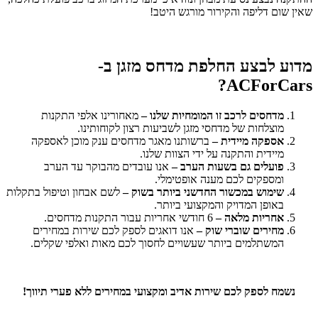
שאין שום דליפה והקירור מורגש היטב!
מדוע לבצע החלפת מדחס מזגן ב-
ACForCars?
מדחסים לרכב זו המומחיות שלנו –
מאחורינו אלפי התקנות
מוצלחות של מדחסי מזגן לשביעות רצון לקוחותינו.
אספקה מיידית –
ברשותנו מאגר מדחסים ענק מוכן לאספקה
מיידית והתקנה על ידי הצוות שלנו.
פועלים גם בשעות הערב –
אנו עובדים מהבוקר עד הערב
ומספקים לכם מענה אופטימלי.
שימוש במכשור החדשני ביותר בשוק –
לשם אבחון וטיפול בתקלות
באופן המדויק והמקצועי ביותר.
אחריות מלאה –
6 חודשי אחריות עבור התקנות מדחסים.
מחירים שוברי שוק –
אנו דואגים לספק לכם שירות במחירים
המשתלמים ביותר שעשויים לחסוך לכם מאות ואלפי שקלים.
נשמח לספק לכם שירות אדיב ומקצועי במחירים ללא פערי תיווך!