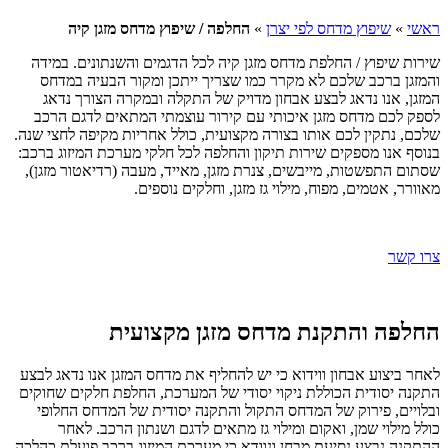
ראשי
»
שיפוץ מדחס לפי יצרן
»
החלפה / שיפוץ מדחס מזגן קיה
שירות שיפוץ / החלפת מדחס מזגן קיה לכל הדגמים והשנתונים. במידה
והמזגן ברכב שלכם לא מקרר כמו שצריך ייתכן ומקור הבעיה במדחס
המזגן, אנו נדאג לבצע אבחון מדויק של התקלה ובמקרה הצורך נדאג
לספק לכם מדחס מזגן איכותי עם קירור עוצמתי המתאים לדגם הרכב
שלכם, נתקין לכם אותו בצורה מקצועית, כולל אחריות מקיפה לחצי שנה.
בנוסף אנו מספקים שירות תיקון והחלפה לכל חלקי מערכת המיזוג ברכב:
שסתום התפשטות, מייבשים, צנרת מזגן, מאייד, מעבה (רדיאטור מזגן),
מאוורר, אטמים, מפוח, מילוי גז מזגן, וחלקים נוספים.
צרו קשר
החלפה והתקנת מדחס מזגן מקצועית
לאחר ביצוע אבחון ווידוא כי יש להחליף את מדחס המזגן אנו נדאג לבצע
התקנה יסודית הכוללת ניקוי יסודי של המערכת, החלפת חלקים שחוקים
ובלויים, פירוק של המדחס התקול והתקנה יסודית של המדחס החלופי
כולל מילוי שמן, ואקום ומילוי גז מתאים לדגם ושנתון הרכב. לאחר
ההתקנה נבצע נסיעת מבחן ונוודא כי מערכת המיזוג ברכב פועלת כהלכה,