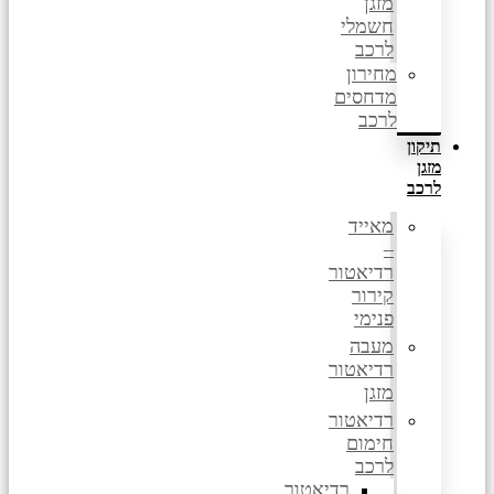
מזגן
חשמלי
לרכב
מחירון
מדחסים
לרכב
תיקון
מזגן
לרכב
מאייד
–
רדיאטור
קירור
פנימי
מעבה
רדיאטור
מזגן
רדיאטור
חימום
לרכב
רדיאטור