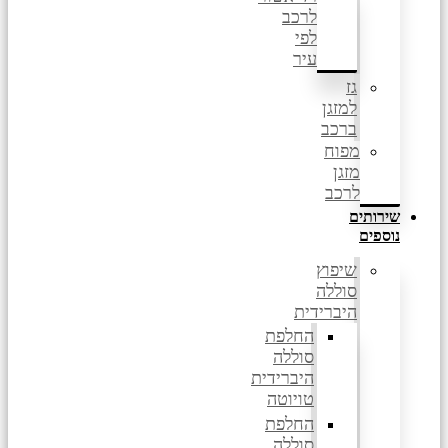
לרכב
לפי
עיר
גז
למזגן
ברכב
מפוח
מזגן
לרכב
שירותים
נוספים
שיפוץ
סוללה
היברידית
החלפת
סוללה
היברידית
טויוטה
החלפת
סוללה