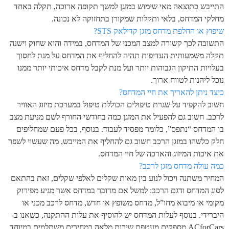
התייבש כתוצאה מאי שימוש במזגן למשך תקופה ארוכה, תקלה באחד
מחלקי המדחס, בלאי ותקלות שמקורן בתחזוקה לא נכונה.
שיפוץ או החלפת מדחס מזגן קדילאק STS?
התשובה לכך קשורה למצב המכני של המדחס, במידה והוא שחוק וישנה
תקלה משמעותית העדיפות תהיה להחליף את המדחס על מנת לחסוך
בעלויות התיקון הגבוהות יותר ועל מנת לקבל מדחס איכותי יותר ממנו
נוכל ליהנות לטווח ארוך.
כיצד ניתן להאריך את חיי המדחס?
חשוב להקפיד על שגרת טיפולים הכוללת טיפול במערכת מיזוג האוויר
לרכב. חשוב גם להפעיל את המזגן כמה בחודשי החורף לשם מניעת מצב
בו המדחס “נתפס”, כלומר מפסיד לעבוד. בנוסף, בכל פעם שמחליפים
חלק כלשהו במזגן הרכב חשוב גם להחליף את המייבש, מה שעשוי לשפר
את איכות המיזוג והארכה של חיי המדחס.
כמה עולה מדחס מזגן לרכב?
המחיר משתנה ויכול לנוע בין מאות שקלים לאלפי שקלים, זאת בהתאם
לסוג המדחס ודגם הרכב: למשל אם מדובר במדחס אשר מגיע מפירוק
מקומי או מיבוא מחו”ל, מדחס משופץ או חדש, מדחס לרכב מכני או
היברידי. בנוסף לעלות המדחס יש להוסיף את עלות ההתקנה, כשאנו ב-
ACforCars מספקים מעטפת שירות מלאה במחירים משתלמים במיוחד