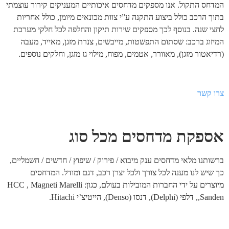
המדחס התקול. אנו מספקים מדחסים איכותיים המעניקים קירור עוצמתי
בתוך הרכב כולל ביצוע התקנה ע”י צוות מכונאים מיומן, כולל אחריות
לחצי שנה. בנוסף לכך מספקים שירות תיקון והחלפה לכל חלקי מערכת
המיזוג ברכב: שסתום התפשטות, מייבשים, צנרת מזגן, מאייד, מעבה
(רדיאטור מזגן), מאוורר, אטמים, מפוח, מילוי גז מזגן, וחלקים נוספים.
צרו קשר
אספקת מדחסים מכל סוג
ברשותנו מלאי מדחסים ענק מיבוא / פירוק / שיפוץ / חדשים / חשמליים,
כך שיש לנו מענה לכל צורך ולכל יצרן רכב, דגם ומודל. המדחסים
מיוצרים על ידי החברות המובילות בעולם, כגון: HCC , Magneti Marelli
,Sanden, דלפי (Delphi), דנסו (Denso), הייטיצ’י Hitachi.