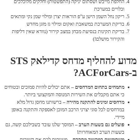
החלפת מייבש ושסתום יניקה (התפשטות) וחלקים מלוכלכים
ובלויים במערכת
ריקון נוזל השמן הישן ע”פ הוראות יצרן ומילוי שמן נקי ומתאים
בדיקת המערכת במשאבת ואקום ומילוי גז מזגן מחדש
בדיקת תקינות בנסיעת מבחן במצב קירור (נוודא שאין דליפות
והקירור מושלם!)
מדוע להחליף מדחס קדילאק STS
ב-ACForCars?
מתמחים בתחום המדחסים –
אתם יכולים להיות סמוכים ובטוחים
כי אתם מקבלים את השירות המנוסה והמקצועי ביותר.
מדחסים זמינים להתקנה מהירה –
ברשותנו מחסן גדול מלא
במדחסים לכל סוגי יצרני הרכב המוכן לאספקה והתקנה באופן
מיידי.
פועלים גם בשעות הערב –
המוסך שלנו עובד בשבילכם קשה, גם
בשעות הערב המאוחרות!
משתמשים במכשור מתקדם –
מעניקים לכם את השירות