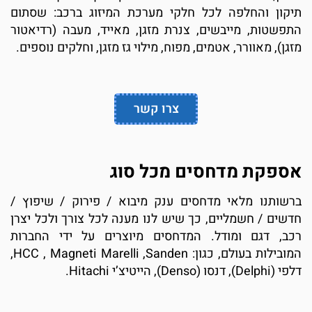
יקון והחלפה לכל חלקי מערכת המיזוג ברכב: שסתום
תפשטות, מייבשים, צנרת מזגן, מאייד, מעבה (רדיאטור
זגן), מאוורר, אטמים, מפוח, מילוי גז מזגן, וחלקים נוספים.
צרו קשר
ספקת מדחסים מכל סוג
רשותנו מלאי מדחסים ענק מיבוא / פירוק / שיפוץ /
דשים / חשמליים, כך שיש לנו מענה לכל צורך ולכל יצרן
כב, דגם ומודל. המדחסים מיוצרים על ידי החברות
המובילות בעולם, כגון: HCC , Magneti Marelli ,Sanden,
 (Delphi), דנסו (Denso), הייטיצ’י Hitachi.