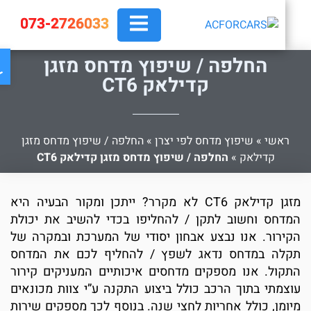
073-2726033
פת
החלפה / שיפוץ מדחס מזגן
קדילאק CT6
ראשי
»
שיפוץ מדחס לפי יצרן
»
החלפה / שיפוץ מדחס מזגן
קדילאק
»
החלפה / שיפוץ מדחס מזגן קדילאק CT6
מזגן קדילאק CT6 לא מקרר? ייתכן ומקור הבעיה היא
מדחס וחשוב לתקן / להחליפו בכדי להשיב את יכולת
קירור. אנו נבצע אבחון יסודי של המערכת ובמקרה של
קלה במדחס נדאג לשפץ / להחליף לכם את המדחס
תקול. אנו מספקים מדחסים איכותיים המעניקים קירור
וצמתי בתוך הרכב כולל ביצוע התקנה ע”י צוות מכונאים
יומן, כולל אחריות לחצי שנה. בנוסף לכך מספקים שירות