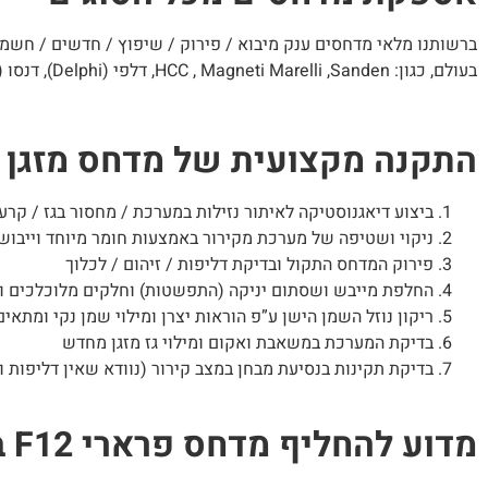
ברשותנו מלאי מדחסים ענק מיבוא / פירוק / שיפוץ / חדשים / חשמליי
בעולם, כגון: HCC , Magneti Marelli ,Sanden, דלפי (Delphi), דנסו (Denso), הייטיצ’י Hitachi.
התקנה מקצועית של מדחס מזגן פרארי F12 
ביצוע דיאגנוסטיקה לאיתור נזילות במערכת / מחסור בגז / קרע 
ניקוי ושטיפה של מערכת מקירור באמצעות חומר מיוחד וייבוש
פירוק המדחס התקול ובדיקת דליפות / זיהום / לכלוך
החלפת מייבש ושסתום יניקה (התפשטות) וחלקים מלוכלכים ו
ריקון נוזל השמן הישן ע”פ הוראות יצרן ומילוי שמן נקי ומתאים
בדיקת המערכת במשאבת ואקום ומילוי גז מזגן מחדש
בדיקת תקינות בנסיעת מבחן במצב קירור (נוודא שאין דליפות ו
מדוע להחליף מדחס פרארי F12 ברלינטה ב-ACForCars?