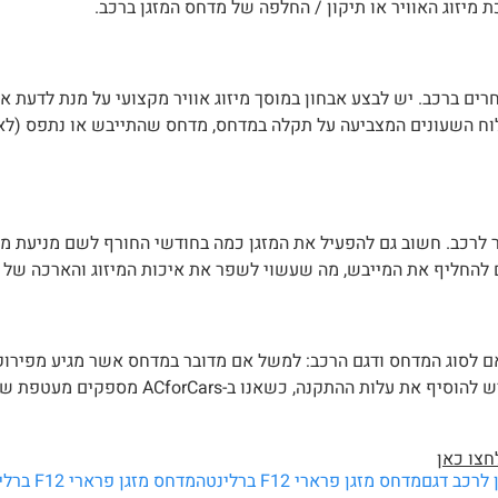
 מיזוג האוויר או תיקון / החלפה של מדחס המזגן ברכב.
ים ברכב. יש לבצע אבחון במוסך מיזוג אוויר מקצועי על מנת לדעת א
לוח השעונים המצביעה על תקלה במדחס, מדחס שהתייבש או נתפס (לא
ר לרכב. חשוב גם להפעיל את המזגן כמה בחודשי החורף לשם מניעת מ
 להחליף את המייבש, מה שעשוי לשפר את איכות המיזוג והארכה של 
ם לסוג המדחס ודגם הרכב: למשל אם מדובר במדחס אשר מגיע מפירוק 
משופץ או חדש, מדחס לרכב מכני או היברידי. בנוסף לעלות המד
חצו כאן
 לרכב דגם
מדחס מזגן פרארי F12 ברלינטה
מדחס מזגן פרארי F12 ברלינטה מחיר