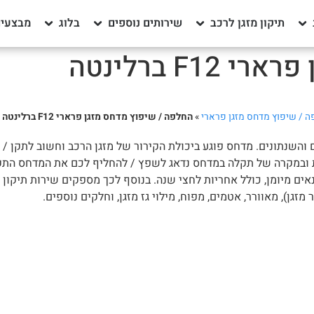
תיקון מזגן לרכב
שירותים נוספים
בלוג
מבצעים
F ברלינטה
 / שיפוץ מדחס מזגן פרארי
»
החלפה / שיפוץ מדחס מזגן פרארי F12 ברלינטה
זגן פרארי F12 ברלינטה לכל המודלים והשנתונים. מדחס פוגע ביכולת הקירור של מזגן הרכב 
ע אבחון יסודי של המערכת ובמקרה של תקלה במדחס נדאג לשפץ / להחליף לכם את המ
נאים מיומן, כולל אחריות לחצי שנה. בנוסף לכך מספקים שירות תיקון
גן), מאוורר, אטמים, מפוח, מילוי גז מזגן, וחלקים נוספים.