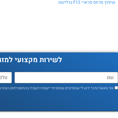
שיפוץ מדחס פרארי F12 ברלינטה
לשירות מקצועי למזג
אני מאשר/ת כי ידוע לי שהפרטים שמסרתי יישמרו ויעובדו בהתאם לחוק הגנת הפרטיות, התשמ"א–1981 (כ