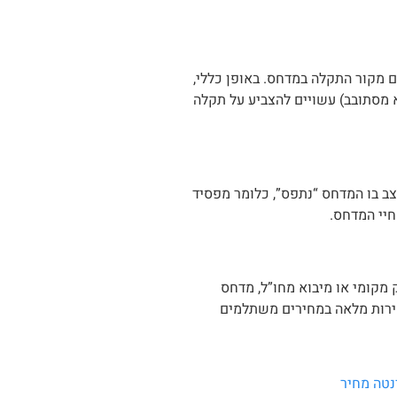
ם מקור התקלה במדחס. באופן כללי,
 מסתובב) עשויים להצביע על תקלה
צב בו המדחס “נתפס”, כלומר מפסיד
חיי המדחס.
מקומי או מיבוא מחו”ל, מדחס
חס יש להוסיף את עלות ההתקנה, כשאנו ב-ACforCars מספקים מעטפת שירות מלאה במחירים משתלמים