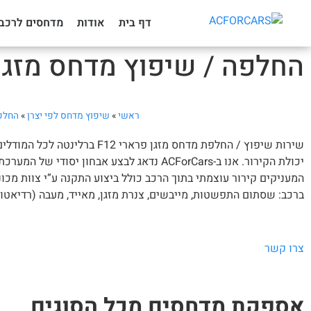
דף בית
אודות
מדחסים לרכב
החלפה / שיפוץ מדחס מזגן פרארי 12
ראשי
»
שיפוץ מדחס לפי יצרן
»
החלפה
שירות שיפוץ / החלפת מדחס מ
יכולת הקירור. אנו ב-ACForCars נדאג לבצ
המעניקים קירור עוצמתי בתוך הרכב כולל ביצוע התקנה ע”י צוות מכו
ברכב: שסתום התפשטות, מייבשים, צנרת מזגן, מאייד, מעבה (רדיאטור מז
צרו קשר
אספקת מדחסים מכל הסוגים