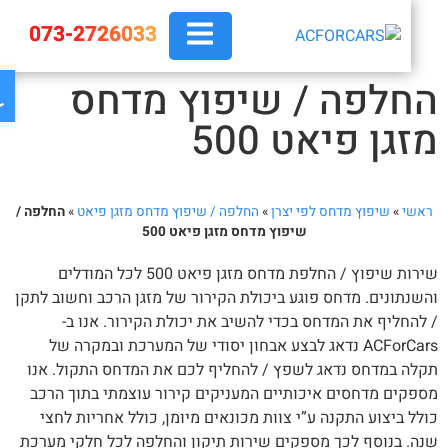
073-2726033
פת
חלפה / שיפוץ מדחס
זגן פיאט 500
אשי
»
שיפוץ מדחס לפי יצרן
»
החלפה / שיפוץ מדחס מזגן פיאט
»
החלפה /
שיפוץ מדחס מזגן פיאט 500
שירות שיפוץ / החלפת מדחס מזגן פיאט 500 לכל המודלים
שנתונים. מדחס פוגע ביכולת הקירור של מזגן הרכב וחשוב לתקן
להחליף את המדחס בכדי להשיב את יכולת הקירור. אנו ב-
ACForCars נדאג לבצע אבחון יסודי של המערכת ובמקרה של
לה במדחס נדאג לשפץ / להחליף לכם את המדחס התקול. אנו
פקים מדחסים איכותיים המעניקים קירור עוצמתי בתוך הרכב
לל ביצוע התקנה ע”י צוות מכונאים מיומן, כולל אחריות לחצי
ה. בנוסף לכך מספקים שירות תיקון והחלפה לכל חלקי מערכת