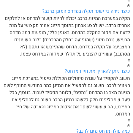
צד נזהה כי ישנה תקלה במדחס המזגן ברכב?
לה במערכת המיזוג ברכב יכולה להיות קשור למדחס או לחלקים
רים ברכב. יש לבצע אבחון במוסך מיזוג אוויר מקצועי על מנת
עת אם מקור התקלה במדחס. באופן כללי, תופעות כמו: מדחס
עיש, נורת חיווי (שמופיעה בחלק מהרכבים) בלוח השעונים
צביעה על תקלה במדחס, מדחס שהתייבש או נתפס (לא
תובב) עשויים להצביע על תקלה שמקורה במדחס עצמו.
צד ניתן להאריך את חיי המדחס?
וב להקפיד על שגרת טיפולים הכוללת טיפול במערכת מיזוג
וויר לרכב. חשוב גם להפעיל את המזגן כמה בחודשי החורף לשם
יעת מצב בו המדחס “נתפס”, כלומר מפסיד לעבוד. בנוסף, בכל
ם שמחליפים חלק כלשהו במזגן הרכב חשוב גם להחליף את
ייבש, מה שעשוי לשפר את איכות המיזוג והארכה של חיי
מדחס.
ה עולה מדחס מזגן לרכב?