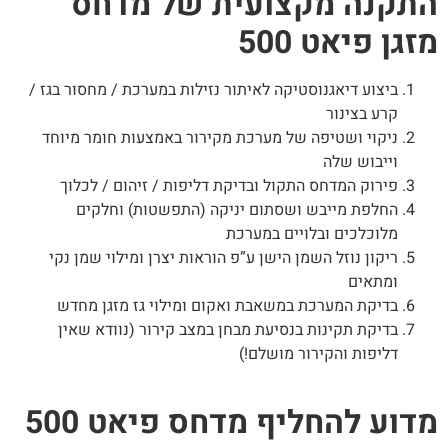
תקנה מקצועית של מדחס
זגן פיאט 500
ביצוע דיאגנוסטיקה לאיתור נזילות במערכת / מחסור בגז /
קרע בצינור
ניקוי ושטיפה של מערכת מקירור באמצעות חומר מיוחד
וייבוש שלה
פירוק המדחס התקול ובדיקת דליפות / זיהום / לכלוך
החלפת מייבש ושסתום יניקה (התפשטות) וחלקים
מלוכלכים ובלויים במערכת
ריקון נוזל השמן הישן ע”פ הוראות יצרן ומילוי שמן נקי
ומתאים
בדיקת המערכת במשאבת ואקום ומילוי גז מזגן מחדש
בדיקת תקינות בנסיעת מבחן במצב קירור (נוודא שאין
דליפות והקירור מושלם!)
מדוע להחליף מדחס פיאט 500