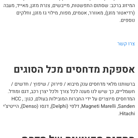
יזוג ברכב: שסתום התפשטות, מייבשים, צנרת מזגן, מאייד, מעבה
דיאטור מזגן), מאוורר, אטמים, מפוח, מילוי גז מזגן, וחלקים
ספים.
רו קשר
ספקת מדחסים מכל הסוגים
שותנו מלאי מדחסים ענק מיבוא / פירוק / שיפוץ / חדשים /
מליים, כך שיש לנו מענה לכל צורך ולכל יצרן רכב, דגם ומודל.
המדחסים מיוצרים על ידי החברות המובילות בעולם, כגון: HCC ,
Magneti Marelli ,Sanden, דלפי (Delphi), דנסו (Denso), הייטיצ’י
Hitach