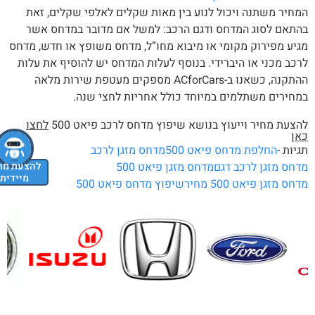
חיר משתנה ויכול לנוע בין מאות שקלים לאלפי שקלים, זאת
תאם לסוג המדחס ודגם הרכב: למשל אם מדובר במדחס אשר
יע מפירוק מקומי או מיבוא מחו”ל, מדחס משופץ או חדש, מדחס
כב מכני או היברידי. בנוסף לעלות המדחס יש להוסיף את עלות
ההתקנה, כשאנו ב-ACforCars מספקים מעטפת שירות מלאה
חירים משתלמים במיוחד כולל אחריות לחצי שנה.
צעת מחיר וייעוץ בנושא שיפוץ מדחס לרכב פיאט 500
לחצו
אן
יות -
החלפת מדחס פיאט 500
מדחס מזגן לרכב
להצעת מחיר
חס מזגן לרכב דגם
מדחס מזגן פיאט 500
מיידית
חס מזגן פיאט 500 מחיר
שיפוץ מדחס פיאט 500