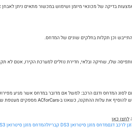
 באמצעות בדיקה של מכונאי מיומן ושימוש במכשור מתאים ניתן לאבחן 
תייבש וכן תקלות בחלקים שונים של המדחס.
תפיסה שלו, שחיקה ובלאי, חדירת נוזלים למערכת הקירו, אטם לא תקי
ם לסוג המדחס ודגם הרכב: למשל אם מדובר במדחס אשר מגיע מפירוק 
משופץ או חדש, מדחס לרכב מכני או היברידי. בנוסף לעלות המד
לחצו כאן
גן לרכב דגם
מדחס מזגן סיטרואן DS3 קבריולה
מדחס מזגן סיטרואן DS3 קבריולה מחיר