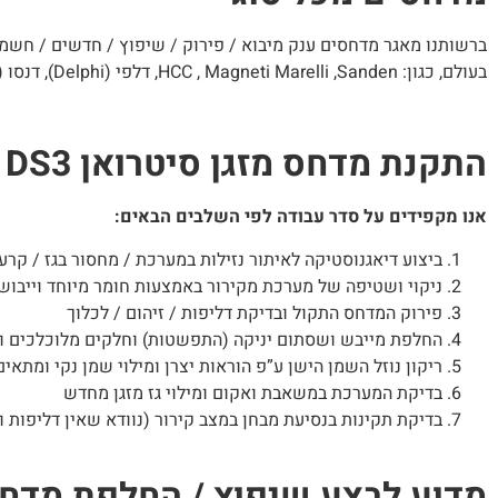
ברשותנו מאגר מדחסים ענק מיבוא / פירוק / שיפוץ / חדשים / חשמליי
בעולם, כגון: HCC , Magneti Marelli ,Sanden, דלפי (Delphi), דנסו (Denso), הייטיצ’י Hitachi.
התקנת מדחס מזגן סיטרואן DS3 קבריולה
אנו מקפידים על סדר עבודה לפי השלבים הבאים:
ביצוע דיאגנוסטיקה לאיתור נזילות במערכת / מחסור בגז / קרע 
ניקוי ושטיפה של מערכת מקירור באמצעות חומר מיוחד וייבוש
פירוק המדחס התקול ובדיקת דליפות / זיהום / לכלוך
החלפת מייבש ושסתום יניקה (התפשטות) וחלקים מלוכלכים ו
ריקון נוזל השמן הישן ע”פ הוראות יצרן ומילוי שמן נקי ומתאים
בדיקת המערכת במשאבת ואקום ומילוי גז מזגן מחדש
בדיקת תקינות בנסיעת מבחן במצב קירור (נוודא שאין דליפות ו
מדוע לבצע שיפוץ / החלפת מדחס מזגן סיטרואן DS3