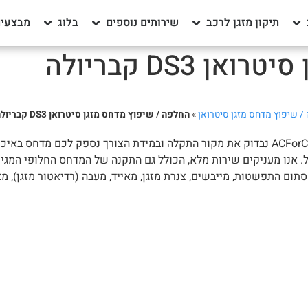
תיקון מזגן לרכב
שירותים נוספים
בלוג
מבצעים
DS3 קבריולה
/ שיפוץ מדחס מזגן סיטרואן
»
החלפה / שיפוץ מדחס מזגן סיטרואן DS3 קבריולה
מזגן סיטרואן DS3 קבריולה לא מקרר? מרעיש או מתחמם? אנו ב-ACForCars נבדוק את מקור התקלה ובמידת הצ
. אנו מעניקים שירות מלא, הכולל גם התקנה של המדחס החלופי המגי
ום התפשטות, מייבשים, צנרת מזגן, מאייד, מעבה (רדיאטור מזגן), מאוו