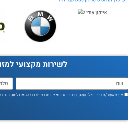
לשירות מקצועי למזג
אני מאשר/ת כי ידוע לי שהפרטים שמסרתי יישמרו ויעובדו בהתאם לחוק הגנת הפרטיות, התשמ"א–1981 (כ