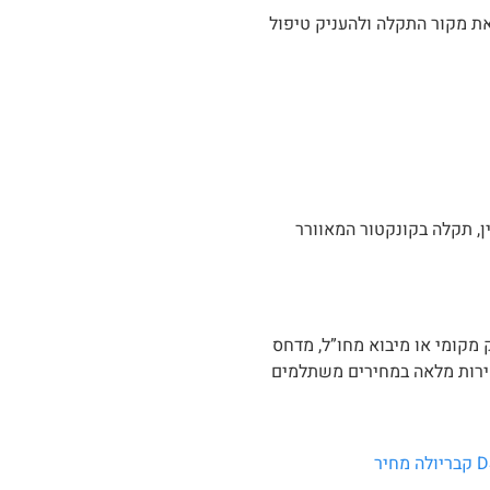
את מקור התקלה ולהעניק טיפול
ן, תקלה בקונקטור המאוורר
מקומי או מיבוא מחו”ל, מדחס
חס יש להוסיף את עלות ההתקנה, כשאנו ב-ACforCars מספקים מעטפת שירות מלאה במחירים משתלמים