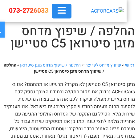
073-2726033
פת
חלפה / שיפוץ מדחס
זגן סיטרואן C5 סטיישן
אשי
»
שיפוץ מדחס לפי יצרן
»
החלפה / שיפוץ מדחס מזגן סיטרואן
»
החלפה
/ שיפוץ מדחס מזגן סיטרואן C5 סטיישן
מזגן סיטרואן C5 סטיישן לא מקרר? מרעיש או מתחמם? אנו ב-
ACForCars נבדוק את מקור התקלה ובמידת הצורך נספק לכם
חס באיכות מעולה שיקרר לכם את הרכב בצורה מושלמת,
סיעה מהנה ונעימה בחודשי הקיץ הלוהטים בישראל. אנו מעניקים
רות מלא, הכולל גם התקנה של המדחס החלופי המגיעה עם
ריות מלאה לחצי שנה. כמו כן אנו מספקים שירות עבור כל
רכת מיזוג האוויר ברכב וחלקיה: שסתום התפשטות, מייבשים,
רת מזגן, מאייד, מעבה (רדיאטור מזגן), מאוורר, אטמים, מפוח,