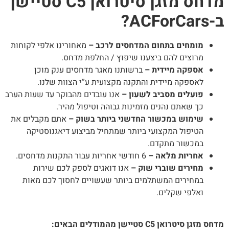
מדחס מזגן סיטרואן C5 סטיישן
ACForCa?
מומחים בתחום המדחסים לרכב –
מאחורינו אלפי לקוחות
מרוצים להם ביצענו שיפוץ / החלפת מדחס.
אספקה מיידית –
ברשותנו מאגר מדחסים ענק מוכן
לאספקה מיידית והתקנה מקצועית ע”י הצוות שלנו.
פועלים מסביב לשעון –
אנו עובדים מהבוקר עד שעות הערב
כך שאתם נהנים מזמינות גבוהה וטיפול מהיר.
שימוש במכשור החדשני ביותר בשוק –
אתם מקבלים את
הטיפול המקצועי ביותר שמתחיל מביצוע דיאגנוסטיקה
במכשור מתקדם.
אחריות מלאה –
6 חודשי אחריות עבור התקנות מדחסים.
מחירים שוברי שוק –
אנו דואגים לספק לכם שירות
במחירים המשתלמים ביותר שעשויים לחסוך לכם מאות
ואלפי שקלים.
ס מזגן סיטרואן C5 סטיישן מהמודלים הבאים: