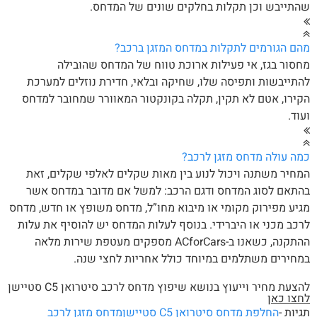
תייבש וכן תקלות בחלקים שונים של המדחס.
ם הגורמים לתקלות במדחס המזגן ברכב?
סור בגז, אי פעילות ארוכת טווח של המדחס שהובילה
תייבשות ותפיסה שלו, שחיקה ובלאי, חדירת נוזלים למערכת
ירו, אטם לא תקין, תקלה בקונקטור המאוורר שמחובר למדחס
וד.
ה עולה מדחס מזגן לרכב?
חיר משתנה ויכול לנוע בין מאות שקלים לאלפי שקלים, זאת
תאם לסוג המדחס ודגם הרכב: למשל אם מדובר במדחס אשר
יע מפירוק מקומי או מיבוא מחו”ל, מדחס משופץ או חדש, מדחס
כב מכני או היברידי. בנוסף לעלות המדחס יש להוסיף את עלות
ההתקנה, כשאנו ב-ACforCars מספקים מעטפת שירות מלאה
חירים משתלמים במיוחד כולל אחריות לחצי שנה.
צעת מחיר וייעוץ בנושא שיפוץ מדחס לרכב סיטרואן C5 סטיישן
צו כאן
יות -
החלפת מדחס סיטרואן C5 סטיישן
מדחס מזגן לרכב