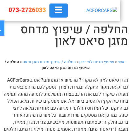
073-2726033
פת
חלפה / שיפוץ מדחס
זגן סיאט לאון
אשי
»
שיפוץ מדחס לפי יצרן
»
החלפה / שיפוץ מדחס מזגן סיאט
»
החלפה /
שיפוץ מדחס מזגן סיאט לאון
מזגן סיאט לאון לא מקרר? מרעיש או מתחמם? אנו ב-ACForCars
דוק את מקור התקלה ובמידת הצורך נספק לכם מדחס באיכות
ולה שיקרר לכם את הרכב בצורה מושלמת, לנסיעה מהנה ונעימה
ודשי הקיץ הלוהטים בישראל. אנו מעניקים שירות מלא, הכולל
 התקנה של המדחס החלופי המגיעה עם אחריות מלאה לחצי
ה. כמו כן אנו מספקים שירות עבור כל מערכת מיזוג האוויר
כב וחלקיה: שסתום התפשטות, מייבשים, צנרת מזגן, מאייד,
בה (רדיאטור מזגן), מאוורר, אטמים, מפוח, מילוי גז מזגן, וחלקים