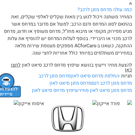
ה עולה מדחס מזגן לרכב?
חיר משתנה ויכול לנוע בין מאות שקלים לאלפי שקלים, זאת
תאם לסוג המדחס ודגם הרכב: למשל אם מדובר במדחס אשר
יע מפירוק מקומי או מיבוא מחו”ל, מדחס משופץ או חדש, מדחס
כב מכני או היברידי. בנוסף לעלות המדחס יש להוסיף את עלות
ההתקנה, כשאנו ב-ACforCars מספקים מעטפת שירות מלאה
חירים משתלמים במיוחד כולל אחריות לחצי שנה.
צעת מחיר וייעוץ בנושא שיפוץ מדחס לרכב סיאט לאון
לחצו
אן
יות -
החלפת מדחס סיאט לאון
מדחס מזגן לרכב
חס מזגן לרכב דגם
מדחס מזגן סיאט לאון
להצעת מחיר
חס מזגן סיאט לאון מחיר
שיפוץ מדחס סיאט לאון
מיידית