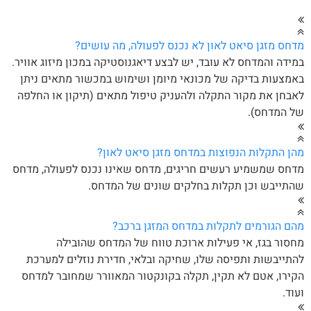
חס מזגן סיאט לאון לא נכנס לפעולה, מה עושים?
ידה והמדחס לא עובד, יש לבצע דיאגנוסטיקה במכון מיזוג אוויר.
מצעות בדיקה של מכונאי מיומן ושימוש במכשור מתאים ניתן
בחן את מקור התקלה ולהעניק טיפול מתאים (תיקון או החלפה
ל המדחס).
ן התקלות הנפוצות במדחס מזגן סיאט לאון?
חס שמשמיע רעשים חריגים, מדחס שאינו נכנס לפעולה, מדחס
תייבש וכן תקלות בחלקים שונים של המדחס.
ם הגורמים לתקלות במדחס המזגן ברכב?
סור בגז, אי פעילות ארוכת טווח של המדחס שהובילה
תייבשות ותפיסה שלו, שחיקה ובלאי, חדירת נוזלים למערכת
ירו, אטם לא תקין, תקלה בקונקטור המאוורר שמחובר למדחס
וד.