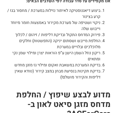
ו מקפידים על סדר עבודה לפי השלבים הבאים:
ביצוע דיאגנוסטיקה לאיתור נזילות במערכת / מחסור בגז /
קרע בצינור
ניקוי ושטיפה של מערכת מקירור באמצעות חומר מיוחד
וייבוש שלה
פירוק המדחס התקול ובדיקת דליפות / זיהום / לכלוך
החלפת מייבש ושסתום יניקה (התפשטות) וחלקים
מלוכלכים ובלויים במערכת
ריקון נוזל השמן הישן ע”פ הוראות יצרן ומילוי שמן נקי
ומתאים
בדיקת המערכת במשאבת ואקום ומילוי גז מזגן מחדש
בדיקת תקינות בנסיעת מבחן במצב קירור (נוודא שאין
דליפות והקירור מושלם!)
דוע לבצע שיפוץ / החלפת
דחס מזגן סיאט לאון ב-