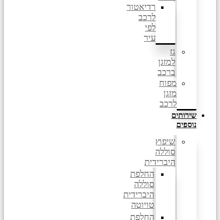
רדיאטור
לרכב
לפי
עיר
גז
למזגן
ברכב
מפוח
מזגן
לרכב
שירותים
נוספים
שיפוץ
סוללה
היברידית
החלפת
סוללה
היברידית
טויוטה
החלפת