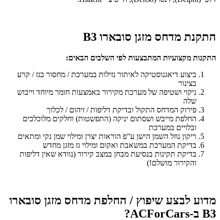
התקנת מדחס מזגן סובארו B3
התקנות מקצועיות המתבצעות לפי השלבים הבאים:
ביצוע דיאגנוסטיקה לאיתור נזילות במערכת / מחסור בגז / קרע
בצינור
ניקוי ושטיפה של מערכת מקירור באמצעות חומר מיוחד וייבוש
שלה
פירוק המדחס התקול ובדיקת דליפות / זיהום / לכלוך
החלפת מייבש ושסתום יניקה (התפשטות) וחלקים מלוכלכים
ובלויים במערכת
ריקון נוזל השמן הישן ע”פ הוראות יצרן ומילוי שמן נקי ומתאים
בדיקת המערכת במשאבת ואקום ומילוי גז מזגן מחדש
בדיקת תקינות בנסיעת מבחן במצב קירור (נוודא שאין דליפות
והקירור מושלם!)
מדוע לבצע שיפוץ / החלפת מדחס מזגן סובארו
B3 ב-ACForCars?