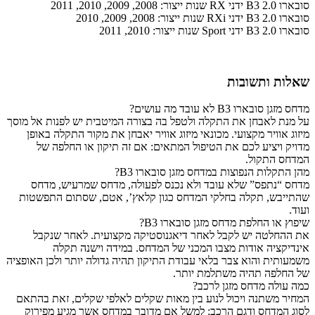
סובארו B3 2.0 ידני RX שנות ייצור: 2008, 2009, 2010, 2011
סובארו B3 2.0 ידני RXi שנות ייצור: 2008, 2009, 2010
סובארו B3 2.0 ידני Sport שנות ייצור: 2010, 2011
שאלות ותשובות
מדחס מזגן סובארו B3 לא עובד מה עושים?
על מנת לאבחן את התקלה ולטפל בה בצורה המיטבית יש לפנות אל מוסך
מיזוג אוויר מקצועי. מכונאי מיזוג אוויר יאבחן את מקור התקלה באופן
מדויק ויציע לכם את הטיפול המתאים: אם זה תיקון או החלפה של
המדחס התקול.
מהן התקלות הנפוצות במדחס מזגן סובארו B3?
מדחס “נתפס” שלא עובד ולא נכנס לפעולה, מדחס שמרעיש, מדחס
שהתייבש, תקלה בחלקי המדחס כגון קלאץ’, אטם, שסתום התפשטות
ועוד.
שיפוץ או החלפת מדחס מזגן סובארו B3?
את ההחלטה יש לקבל לאחר דיאגנוסטיקה מקצועית. לאחר שנקבל
אינדיקציה אודות מצבו המכני של המדחס. במידה וישנה תקלה
משמעותית והוא צבר בלאי עבודת התיקון תהיה גדולה יותר ולכן האופציה
של החלפה תהיה משתלמת יותר.
כמה עולה מדחס מזגן לרכב?
המחיר משתנה ויכול לנוע בין מאות שקלים לאלפי שקלים, זאת בהתאם
לסוג המדחס ודגם הרכב: למשל אם מדובר במדחס אשר מגיע מפירוק