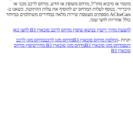
מקומי או מיבוא מחו”ל, מדחס משופץ או חדש, מדחס לרכב מכני או
היברידי. בנוסף לעלות המדחס יש להוסיף את עלות ההתקנה, כשאנו ב-
ACforCars מספקים מעטפת שירות מלאה במחירים משתלמים במיוחד
כולל אחריות לחצי שנה.
להצעת מחיר וייעוץ בנושא שיפוץ מדחס לרכב סובארו B3
לחצו כאן
תגיות -
החלפת מדחס סובארו B3
מדחס מזגן לרכב
מדחס מזגן לרכב
דגם
מדחס מזגן סובארו B3
מדחס מזגן סובארו B3 מחיר
שיפוץ מדחס
סובארו B3