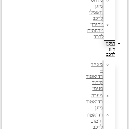
מדחס
מזגן
חשמלי
לרכב
מחירון
מדחסים
לרכב
תיקון
מזגן
לרכב
מאייד
–
רדיאטור
קירור
פנימי
מעבה
רדיאטור
מזגן
רדיאטור
חימום
לרכב