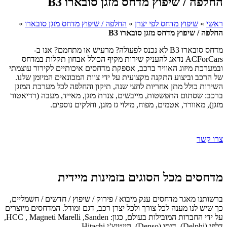
החלפה / שיפוץ מדחס מזגן סובארו B3
ראשי
»
שיפוץ מדחס לפי יצרן
»
החלפה / שיפוץ מדחס מזגן סובארו
»
החלפה / שיפוץ מדחס מזגן סובארו B3
מדחס סובארו B3 לא נכנס לפעולה? מרעיש או מתחמם? אנו ב-
ACForCars נדאג להעניק שירות מקיף הכולל אבחון תקלות במדחס
ובמערכת מיזוג האוויר ברכב, אספקת מדחסים איכותיים לקירור עוצמתי
של הרכב וביצוע התקנה מקצועית על ידי צוות המכונאים המיומן שלנו.
השירות כולל מתן אחריות לחצי שנה, תיקון והחלפה לכל מערכת המזגן
ברכב: שסתום התפשטות, מייבשים, צנרת מזגן, מאייד, מעבה (רדיאטור
מזגן), מאוורר, אטמים, מפוח, מילוי גז מזגן, וחלקים נוספים.
צרו קשר
מדחסים מכל הסוגים בזמינות מיידית
ברשותנו מאגר מדחסים ענק מיבוא / פירוק / שיפוץ / חדשים / חשמליים,
כך שיש לנו מענה לכל צורך ולכל יצרן רכב, דגם ומודל. המדחסים מיוצרים
על ידי החברות המובילות בעולם, כגון: HCC , Magneti Marelli ,Sanden,
דלפי (Delphi), דנסו (Denso), הייטיצ’י Hitachi.