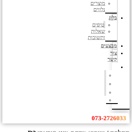
מוצרים
נלווים
בלוג
טיפים
שאלות
ותשובות
מבצעים
צור
קשר
073-2726033