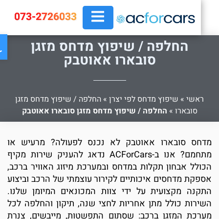
073-2726033
פת
החלפה / שיפוץ מדחס מזגן
סובארו אאוטבק
ראשי
»
שיפוץ מדחס לפי יצרן
»
החלפה / שיפוץ מדחס מזגן
סובארו
»
החלפה / שיפוץ מדחס מזגן סובארו אאוטבק
דחס סובארו אאוטבק לא נכנס לפעולה? מרעיש או
מתחמם? אנו ב-ACForCars נדאג להעניק שירות מקיף
כולל אבחון תקלות במדחס ובמערכת מיזוג האוויר ברכב,
ספקת מדחסים איכותיים לקירור עוצמתי של הרכב וביצוע
תקנה מקצועית על ידי צוות המכונאים המיומן שלנו.
שירות כולל מתן אחריות לחצי שנה, תיקון והחלפה לכל
ערכת המזגן ברכב: שסתום התפשטות, מייבשים, צנרת