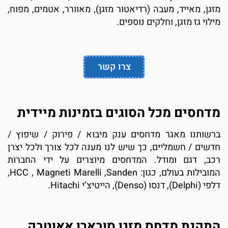
זגן, מאייד, מעבה (רדיאטור מזגן), מאוורר, אטמים, מפוח,
ילוי גז מזגן, וחלקים נוספים.
צרו קשר
דחסים מכל הסוגים בזמינות מיידית
רשותנו מאגר מדחסים ענק מיבוא / פירוק / שיפוץ /
דשים / חשמליים, כך שיש לנו מענה לכל צורך ולכל יצרן
כב, דגם ומודל. המדחסים מיוצרים על ידי החברות
המובילות בעולם, כגון: HCC , Magneti Marelli ,Sanden,
 (Delphi), דנסו (Denso), הייטיצ’י Hitachi.
תקנת מדחס מזגן סובארו אאוטבק