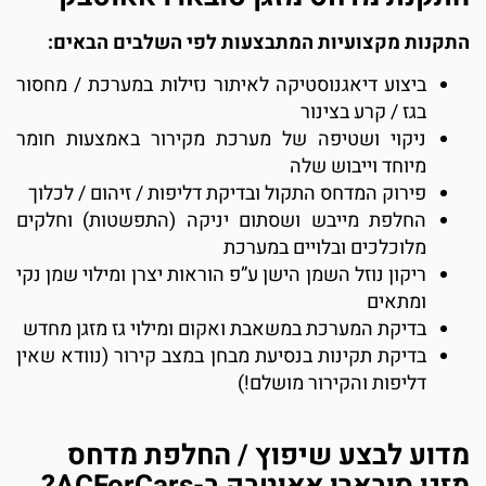
תקנות מקצועיות המתבצעות לפי השלבים הבאים:
ביצוע דיאגנוסטיקה לאיתור נזילות במערכת / מחסור
בגז / קרע בצינור
ניקוי ושטיפה של מערכת מקירור באמצעות חומר
מיוחד וייבוש שלה
פירוק המדחס התקול ובדיקת דליפות / זיהום / לכלוך
החלפת מייבש ושסתום יניקה (התפשטות) וחלקים
מלוכלכים ובלויים במערכת
ריקון נוזל השמן הישן ע”פ הוראות יצרן ומילוי שמן נקי
ומתאים
בדיקת המערכת במשאבת ואקום ומילוי גז מזגן מחדש
בדיקת תקינות בנסיעת מבחן במצב קירור (נוודא שאין
דליפות והקירור מושלם!)
דוע לבצע שיפוץ / החלפת מדחס
זגן סובארו אאוטבק ב-ACForCars?