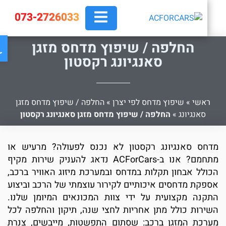
073-2726033
פת
החלפה / שיפוץ מדחס מזגן
סאנגיונג רקסטון
ראשי
»
שיפוץ מדחס לפי יצרן
»
החלפה / שיפוץ מדחס מזגן
סאנגיונג
»
החלפה / שיפוץ מדחס מזגן סאנגיונג רקסטון
דחס סאנגיונג רקסטון לא נכנס לפעולה? מרעיש או
מתחמם? אנו ב-ACForCars נדאג להעניק שירות מקיף
כולל אבחון תקלות במדחס ובמערכת מיזוג האוויר ברכב,
ספקת מדחסים איכותיים לקירור עוצמתי של הרכב וביצוע
תקנה מקצועית על ידי צוות המכונאים המיומן שלנו.
שירות כולל מתן אחריות לחצי שנה, תיקון והחלפה לכל
ערכת המזגן ברכב: שסתום התפשטות, מייבשים, צנרת