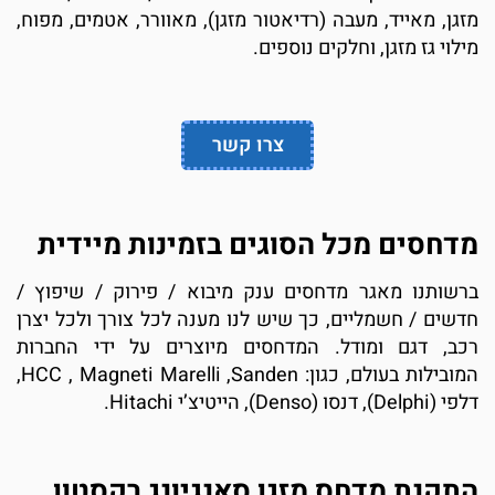
זגן, מאייד, מעבה (רדיאטור מזגן), מאוורר, אטמים, מפוח,
ילוי גז מזגן, וחלקים נוספים.
צרו קשר
דחסים מכל הסוגים בזמינות מיידית
רשותנו מאגר מדחסים ענק מיבוא / פירוק / שיפוץ /
דשים / חשמליים, כך שיש לנו מענה לכל צורך ולכל יצרן
כב, דגם ומודל. המדחסים מיוצרים על ידי החברות
המובילות בעולם, כגון: HCC , Magneti Marelli ,Sanden,
 (Delphi), דנסו (Denso), הייטיצ’י Hitachi.
תקנת מדחס מזגן סאנגיונג רקסטון