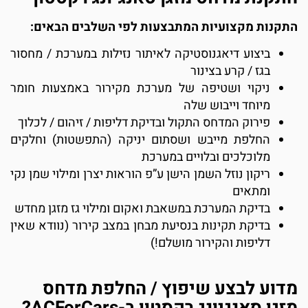
תקנות מקצועיות המתבצעות לפי השלבים הבאים:
ביצוע דיאגנוסטיקה לאיתור נזילות במערכת / מחסור
בגז / קרע בצינור
ניקוי ושטיפה של מערכת מקירור באמצעות חומר
מיוחד וייבוש שלה
פירוק המדחס התקול ובדיקת דליפות / זיהום / לכלוך
החלפת מייבש ושסתום יניקה (התפשטות) וחלקים
מלוכלכים ובלויים במערכת
ריקון נוזל השמן הישן ע”פ הוראות יצרן ומילוי שמן נקי
ומתאים
בדיקת המערכת במשאבת ואקום ומילוי גז מזגן מחדש
בדיקת תקינות בנסיעת מבחן במצב קירור (נוודא שאין
דליפות והקירור מושלם!)
דוע לבצע שיפוץ / החלפת מדחס
זגן סאנגיונג רקסטון ב-ACForCars?