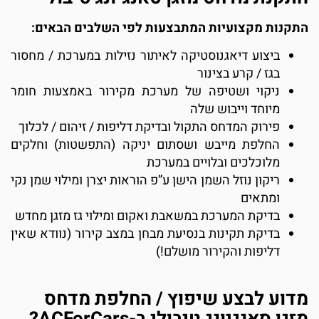
התקנות מקצועיות המתבצעות לפי השלבים הבאים:
ביצוע דיאגנוסטיקה לאיתור נזילות במערכת / מחסור
בגז / קרע בצינור
ניקוי ושטיפה של מערכת מקירור באמצעות חומר
מיוחד וייבוש שלה
פירוק המדחס התקול ובדיקת דליפות / זיהום / לכלוך
החלפת מייבש ושסתום יניקה (התפשטות) וחלקים
מלוכלכים ובלויים במערכת
ריקון נוזל השמן הישן ע”פ הוראות יצרן ומילוי שמן נקי
ומתאים
בדיקת המערכת במשאבת ואקום ומילוי גז מזגן מחדש
בדיקת תקינות בנסיעת מבחן במצב קירור (נוודא שאין
דליפות והקירור מושלם!)
מדוע לבצע שיפוץ / החלפת מדחס
מזגן סאנגיונג טיבולי ב-ACForCars?