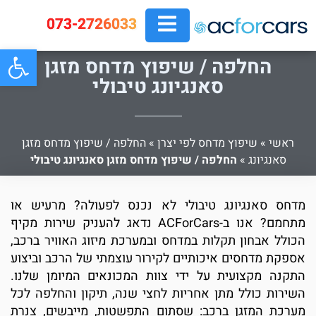
073-2726033
פתח
החלפה / שיפוץ מדחס מזגן
סאנגיונג טיבולי
ראשי
»
שיפוץ מדחס לפי יצרן
»
החלפה / שיפוץ מדחס מזגן
סאנגיונג
»
החלפה / שיפוץ מדחס מזגן סאנגיונג טיבולי
מדחס סאנגיונג טיבולי לא נכנס לפעולה? מרעיש או
מתחמם? אנו ב-ACForCars נדאג להעניק שירות מקיף
הכולל אבחון תקלות במדחס ובמערכת מיזוג האוויר ברכב,
אספקת מדחסים איכותיים לקירור עוצמתי של הרכב וביצוע
התקנה מקצועית על ידי צוות המכונאים המיומן שלנו.
השירות כולל מתן אחריות לחצי שנה, תיקון והחלפה לכל
מערכת המזגן ברכב: שסתום התפשטות, מייבשים, צנרת