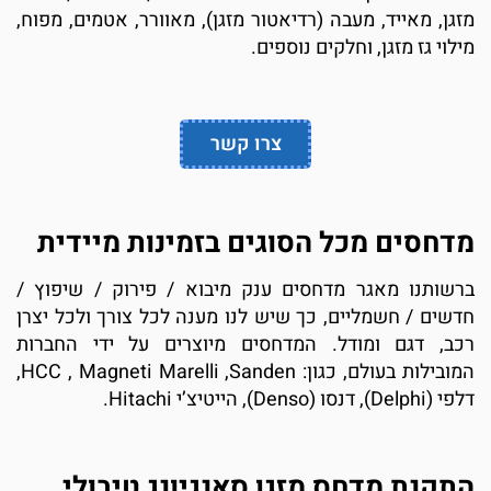
מזגן, מאייד, מעבה (רדיאטור מזגן), מאוורר, אטמים, מפוח,
מילוי גז מזגן, וחלקים נוספים.
צרו קשר
מדחסים מכל הסוגים בזמינות מיידית
ברשותנו מאגר מדחסים ענק מיבוא / פירוק / שיפוץ /
חדשים / חשמליים, כך שיש לנו מענה לכל צורך ולכל יצרן
רכב, דגם ומודל. המדחסים מיוצרים על ידי החברות
המובילות בעולם, כגון: HCC , Magneti Marelli ,Sanden,
דלפי (Delphi), דנסו (Denso), הייטיצ’י Hitachi.
התקנת מדחס מזגן סאנגיונג טיבולי