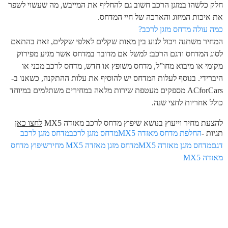
חלק כלשהו במזגן הרכב חשוב גם להחליף את המייבש, מה שעשוי לשפר
את איכות המיזוג והארכה של חיי המדחס.
כמה עולה מדחס מזגן לרכב?
המחיר משתנה ויכול לנוע בין מאות שקלים לאלפי שקלים, זאת בהתאם
לסוג המדחס ודגם הרכב: למשל אם מדובר במדחס אשר מגיע מפירוק
מקומי או מיבוא מחו”ל, מדחס משופץ או חדש, מדחס לרכב מכני או
היברידי. בנוסף לעלות המדחס יש להוסיף את עלות ההתקנה, כשאנו ב-
ACforCars מספקים מעטפת שירות מלאה במחירים משתלמים במיוחד
כולל אחריות לחצי שנה.
להצעת מחיר וייעוץ בנושא שיפוץ מדחס לרכב מאזדה MX5
לחצו כאן
תגיות -
החלפת מדחס מאזדה MX5
מדחס מזגן לרכב
מדחס מזגן לרכב
דגם
מדחס מזגן מאזדה MX5
מדחס מזגן מאזדה MX5 מחיר
שיפוץ מדחס
מאזדה MX5