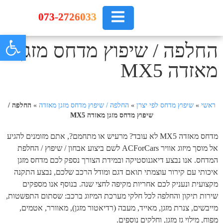
073-2726033
פתח 
החלפה / שיפוץ מדחס מזגן
מאזדה MX5
ראשי
»
שיפוץ מדחס לפי יצרן
»
החלפה / שיפוץ מדחס מזגן מאזדה
»
החלפה /
שיפוץ מדחס מזגן מאזדה MX5
מדחס מאזדה MX5 לא עובד? מרעיש או מתחמם?, אתם מזומנים להגיע
אל מוסך מיזוג אוויר ACForCars לשם ביצוע אבחון / שיפוץ / החלפת
המדחס. אנו נבצע דיאגנוסטיקה ובמידת הצורך נספק לכם מדחס מזגן
איכותי עם קירור עוצמתי תואם דגם ומודל הרכב שלכם, נבצע התקנה
מקצועית ונעניק לכם אחריות מקיפה לחצי שנה. בנוסף אנו מספקים
שירות תיקון והחלפה לכל חלקי מערכת המיזוג ברכב: שסתום התפשטות,
מייבשים, צנרת מזגן, מאייד, מעבה (רדיאטור מזגן), מאוורר, אטמים,
מפוח, מילוי גז מזגן, וחלקים נוספים.