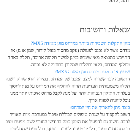
2011, 2012
שאלות ותשובות
מהן התקלות השכיחות ביותר במדחס מזגן מאזדה MX5?
מדחס אשר לא נכנס לפעולה (עקב מחסור בנוזל קירור, שמן או גז) או
התייבש כתוצאה מאי שימוש במזגן למשך תקופה ארוכה, תקלה באחד
מחלקי המדחס, בלאי ותקלות שמקורן בתחזוקה לא נכונה.
שיפוץ או החלפת מדחס מזגן מאזדה MX5?
התשובה לכך קשורה למצב המכני של המדחס, במידה והוא שחוק וישנה
תקלה משמעותית העדיפות תהיה להחליף את המדחס על מנת לחסוך
בעלויות התיקון הגבוהות יותר ועל מנת לקבל מדחס איכותי יותר ממנו
נוכל ליהנות לטווח ארוך.
כיצד ניתן להאריך את חיי המדחס?
חשוב להקפיד על שגרת טיפולים הכוללת טיפול במערכת מיזוג האוויר
לרכב. חשוב גם להפעיל את המזגן כמה בחודשי החורף לשם מניעת מצב
בו המדחס “נתפס”, כלומר מפסיד לעבוד. בנוסף, בכל פעם שמחליפים