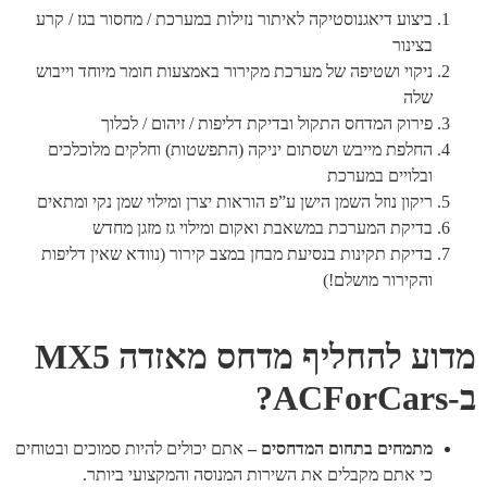
ביצוע דיאגנוסטיקה לאיתור נזילות במערכת / מחסור בגז / קרע
בצינור
ניקוי ושטיפה של מערכת מקירור באמצעות חומר מיוחד וייבוש
שלה
פירוק המדחס התקול ובדיקת דליפות / זיהום / לכלוך
החלפת מייבש ושסתום יניקה (התפשטות) וחלקים מלוכלכים
ובלויים במערכת
ריקון נוזל השמן הישן ע”פ הוראות יצרן ומילוי שמן נקי ומתאים
בדיקת המערכת במשאבת ואקום ומילוי גז מזגן מחדש
בדיקת תקינות בנסיעת מבחן במצב קירור (נוודא שאין דליפות
והקירור מושלם!)
מדוע להחליף מדחס מאזדה MX5
ב-ACForCars?
מתמחים בתחום המדחסים –
אתם יכולים להיות סמוכים ובטוחים
כי אתם מקבלים את השירות המנוסה והמקצועי ביותר.