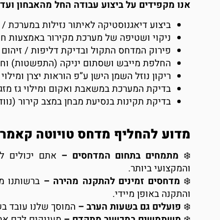
אנו מקפידים על ביצוע עבודה החל מהאבחון ועד 
ביצוע דיאגנוסטיקה לאיתור נזילות במערכת / מ
ניקוי ושטיפה של מערכת מקירור באמצעות חו
פירוק המדחס התקול ובדיקת דליפות / זיהום /
החלפת מייבש ושסתום יניקה (התפשטות) וחל
ריקון נוזל השמן הישן ע”פ הוראות יצרן ומילוי
בדיקת המערכת במשאבת ואקום ומילוי גז מזג
בדיקת תקינות בנסיעת מבחן במצב קירור (נווד
מדוע להחליף מדחס טויוטה קאמרי היברידי
מתמחים בתחום המדחסים –
אתם יכולים ל
והמקצועי ביותר.
מדחסים זמינים להתקנה מהירה –
ברשותנו מח
והתקנה באופן מיידי.
פועלים גם בשעות הערב –
המוסך שלנו עובד ב
משתמשים במכשור מתקדם –
מעניקים לכם את 