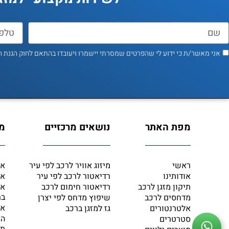
אני מאשר/ת כי ידוע לי שהפרטים שמסרתי יישמרו ויעובדו בהתאם לחוק הגנת הפרטיות, התשמ"א–1981 (כ
מפת האתר
נושאים מרכזיים
מי
ראשי
מיזוג אוויר לרכב לפי עיר
אט
אודותינו
רדיאטור לרכב לפי עיר
אי
תיקון מזגן לרכב
רדיאטור חימום לרכב
אי
בר
מדחסים לרכב
שיפוץ מדחס לפי יצרן
אל
אלטרנטורים
גז למזגן ברכב
הכ
סטרטרים
תק