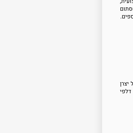
עית,
סתום
ספים.
יצרן
 ומודל. המדחסים מיוצרים על ידי החברות המובילות בעולם, כגון: HCC , Magneti Marelli ,Sanden, דלפי