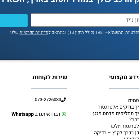
ולל תיקון 13), ובהתאם ל
מדיניות הפרטיות
שלנו.
דע מקצועי
שירות לקוחות
073-2726033
מים
ך בודקים אלטרנטור
ך מחליפים מדחס מזגן
דברו איתנו ב
Whatsapp
כב?
טרנטור חלש
ן רכבך לקיץ – בדיקה
ופתית