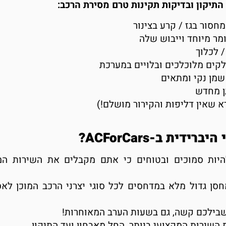
התיקון ובדיקות תקינות טרם מסירת הרכב:
חסור בגז / קרע בצינור
מר מיוחד וייבוש שלה
 לכלוך
קים מלוכלכים ובלויים במערכת
 שמן נקי ומתאים
ן מחדש
א שאין דליפות והקירור מושלם!)
ת ב-ACForCars?
היות סמוכים ובטוחים כי אתם מקבלים את השירות המ
סן גדול מלא במדחסים לכל סוגי יצרני הרכב המוכן לא
שבילכם קשה, גם בשעות הערב המאוחרות!
השירות המקצועי ביותר, החל מאבחון ועד התיקון.