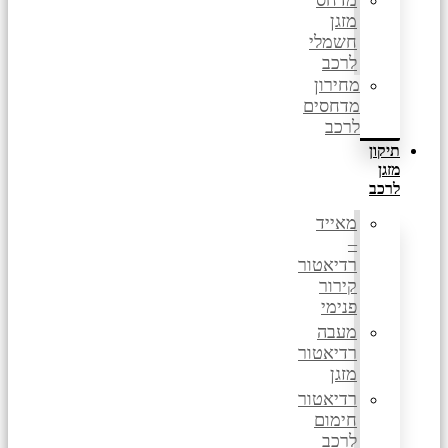
מדחס
מזגן
חשמלי
לרכב
מחירון
מדחסים
לרכב
תיקון
מזגן
לרכב
מאייד
–
רדיאטור
קירור
פנימי
מעבה
רדיאטור
מזגן
רדיאטור
חימום
לרכב