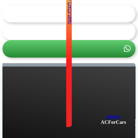
לחץ לקבלת הצעה
וואצאפ
ACForCars