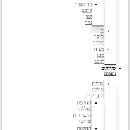
רדיאטור
לרכב
לפי
עיר
גז
למזגן
ברכב
מפוח
מזגן
לרכב
שירותים
נוספים
שיפוץ
סוללה
היברידית
החלפת
סוללה
היברידית
טויוטה
החלפת