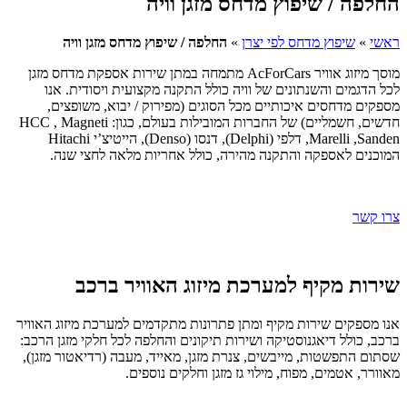
החלפה / שיפוץ מדחס מזגן וויה
ראשי
»
שיפוץ מדחס לפי יצרן
»
החלפה / שיפוץ מדחס מזגן וויה
מוסך מיזוג אוויר AcForCars מתמחה במתן שירות אספקת מדחס מזגן
לכל הדגמים והשנתונים של וויה כולל התקנה מקצועית ויסודית. אנו
מספקים מדחסים איכותיים מכל הסוגים (מפירוק / יבוא, משופצים,
חדשים, חשמליים) של החברות המובילות בעולם, כגון: HCC , Magneti
Marelli ,Sanden, דלפי (Delphi), דנסו (Denso), הייטיצ’י Hitachi
המוכנים לאספקה והתקנה מהירה, כולל אחריות מלאה לחצי שנה.
צרו קשר
שירות מקיף למערכת מיזוג האוויר ברכב
אנו מספקים שירות מקיף ומתן פתרונות מתקדמים למערכת מיזוג האוויר
ברכב, כולל דיאגנוסטיקה ושירות תיקונים והחלפה לכל חלקי מזגן הרכב:
שסתום התפשטות, מייבשים, צנרת מזגן, מאייד, מעבה (רדיאטור מזגן),
מאוורר, אטמים, מפוח, מילוי גז מזגן וחלקים נוספים.