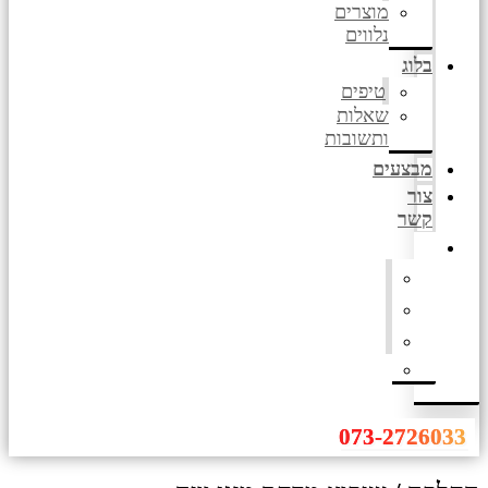
מוצרים
נלווים
בלוג
טיפים
שאלות
ותשובות
מבצעים
צור
קשר
073-2726033