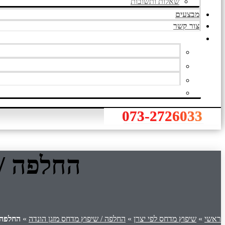
שאלות ותשובות
מבצעים
צור קשר
073-2726033
החלפה / ש
ראשי
»
שיפוץ מדחס לפי יצרן
»
החלפה / שיפוץ מדחס מזגן הונדה
»
החלפה / 