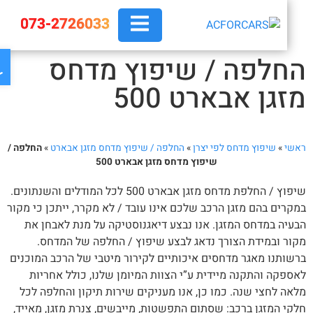
073-2726033
פת
חלפה / שיפוץ מדחס
זגן אבארט 500
אשי
»
שיפוץ מדחס לפי יצרן
»
החלפה / שיפוץ מדחס מזגן אבארט
»
החלפה /
שיפוץ מדחס מזגן אבארט 500
שיפוץ / החלפת מדחס מזגן אבארט 500 לכל המודלים והשנתונים.
קרים בהם מזגן הרכב שלכם אינו עובד / לא מקרר, ייתכן כי מקור
עיה במדחס המזגן. אנו נבצע דיאגנוסטיקה על מנת לאבחן את
ור ובמידת הצורך נדאג לבצע שיפוץ / החלפה של המדחס.
שותנו מאגר מדחסים איכותיים לקירור מיטבי של הרכב המוכנים
ספקה והתקנה מיידית ע”י הצוות המיומן שלנו, כולל אחריות
אה לחצי שנה. כמו כן, אנו מעניקים שירות תיקון והחלפה לכל
קי המזגן ברכב: שסתום התפשטות, מייבשים, צנרת מזגן, מאייד,