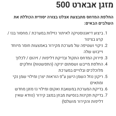
זגן אבארט 500
חלפת המדחס מתבצעת אצלנו בצורה יסודית הכוללת את
שלבים הבאים:
ביצוע דיאגנוסטיקה לאיתור נזילות במערכת / מחסור בגז /
קרע בצינור
ניקוי ושטיפה של מערכת מקירור באמצעות חומר מיוחד
וייבוש שלה
פירוק המדחס התקול ובדיקת דליפות / זיהום / לכלוך
החלפת מייבש ושסתום יניקה (התפשטות) וחלקים
מלוכלכים ובלויים במערכת
ריקון נוזל השמן הישן ע”פ הוראות יצרן ומילוי שמן נקי
ומתאים
בדיקת המערכת במשאבת ואקום ומילוי גז מזגן מחדש
בדיקת תקינות בנסיעת מבחן במצב קירור (נוודא שאין
דליפות והקירור מושלם!)