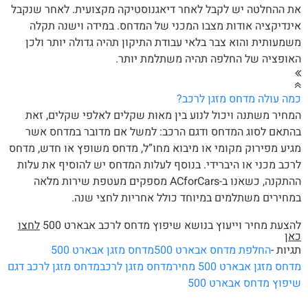
 ההחלטה יש לקבל לאחר דיאגנוסטיקה מקצועית. לאחר שנקבל
נדיקציה אודות מצבו המכני של המדחס. במידה וישנה תקלה
מעותית והוא צבר בלאי עבודת התיקון תהיה גדולה יותר ולכן
ופציה של החלפה תהיה משתלמת יותר.
ה עולה מדחס מזגן לרכב?
חיר משתנה ויכול לנוע בין מאות שקלים לאלפי שקלים, זאת
תאם לסוג המדחס ודגם הרכב: למשל אם מדובר במדחס אשר
יע מפירוק מקומי או מיבוא מחו”ל, מדחס משופץ או חדש, מדחס
כב מכני או היברידי. בנוסף לעלות המדחס יש להוסיף את עלות
ההתקנה, כשאנו ב-ACforCars מספקים מעטפת שירות מלאה
חירים משתלמים במיוחד כולל אחריות לחצי שנה.
צעת מחיר וייעוץ בנושא שיפוץ מדחס לרכב אבארט 500
לחצו
אן
יות -
החלפת מדחס אבארט 500
מדחס מזגן אבארט 500
חס מזגן אבארט 500 מחיר
מדחס מזגן לרכב
מדחס מזגן לרכב דגם
פוץ מדחס אבארט 500