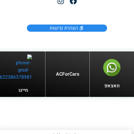
הצהרת נגישות
ACForCars
וואצאפ
חייגו