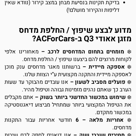
בדיקת תקינות בנסיעת מבחן במצב קירור (נוודא שאין
דליפות והקירור מושלם!)
מדוע לבצע שיפוץ / החלפת מדחס
מזגן אאודי Q3 ב-ACForCars?
מומחים בתחום המדחסים לרכב –
מאחורינו אלפי
לקוחות מרוצים להם ביצענו שיפוץ / החלפת מדחס.
אספקה מיידית –
ברשותנו מאגר מדחסים ענק מוכן
לאספקה מיידית והתקנה מקצועית ע”י הצוות שלנו.
פועלים מסביב לשעון –
אנו עובדים מהבוקר עד שעות
הערב כך שאתם נהנים מזמינות גבוהה וטיפול מהיר.
שימוש במכשור החדשני ביותר בשוק –
אתם מקבלים
את הטיפול המקצועי ביותר שמתחיל מביצוע דיאגנוסטיקה
במכשור מתקדם.
אחריות מלאה – 6
חודשי אחריות עבור התקנות
מדחסים.
מחירים שוברי שוק –
אנו דואגים לספק לכם שירות