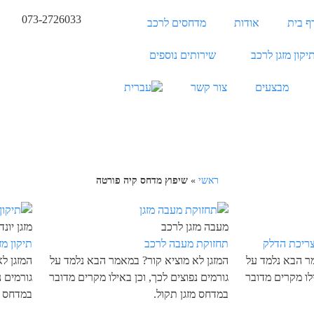
073-2726033
ף בית
אודות
מדחסים לרכב
יקון מזגן לרכב
שירותים נוספים
מבצעים
צור קשר
ראשי
»
שיפוץ מדחס קיה פורטה
מעבה מזגן לרכב
מזגן יונדאי 
ריכת הדלק
תחזוקת מעבה לרכב
תיקון מזגן
מר הבא נלמד על
המזגן לא מוציא קור? במאמר הבא נלמד על
המזגן ל
ילו מקרים מדובר
גורמים נפוצים לכך, וכן באילו מקרים מדובר
גורמים נ
במדחס מזגן תקול.
במדחס מ