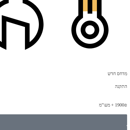
מדחס חדש
התקנה
1900₪ + מע\"מ