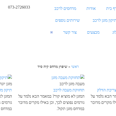
073-2726033
ף בית
אודות
מדחסים לרכב
יקון מזגן לרכב
שירותים נוספים
וג
מבצעים
צור קשר
ראשי
»
שיפוץ מדחס קיה סיד
מעבה מזגן לרכב
מזגן יונדאי 
ריכת הדלק
תחזוקת מעבה לרכב
תיקון מזגן
מר הבא נלמד על
המזגן לא מוציא קור? במאמר הבא נלמד על
המזגן ל
ילו מקרים מדובר
גורמים נפוצים לכך, וכן באילו מקרים מדובר
גורמים נ
במדחס מזגן תקול.
במדחס מ