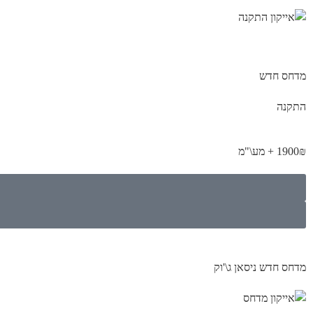
מדחס חדש
התקנה
1900₪ + מע\"מ
מדחס חדש ניסאן ג\'וק