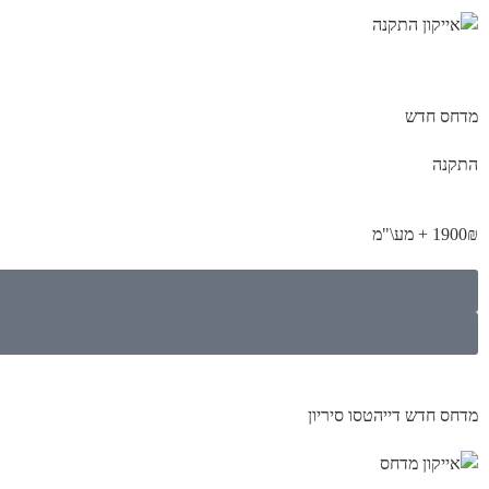
מדחס חדש
התקנה
1900₪ + מע\"מ
מדחס חדש דייהטסו סיריון