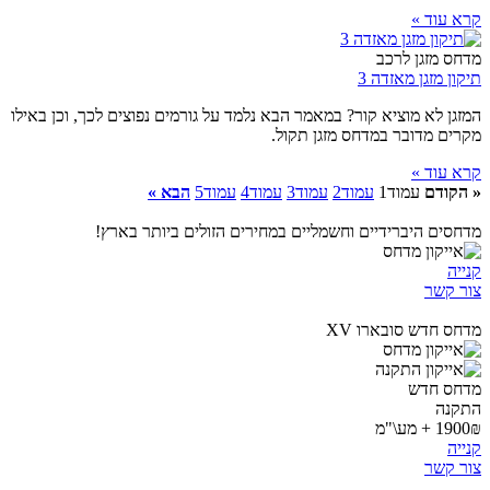
קרא עוד »
מדחס מזגן לרכב
תיקון מזגן מאזדה 3
המזגן לא מוציא קור? במאמר הבא נלמד על גורמים נפוצים לכך, וכן באילו
מקרים מדובר במדחס מזגן תקול.
קרא עוד »
« הקודם
עמוד
1
עמוד
2
עמוד
3
עמוד
4
עמוד
5
הבא »
מדחסים היברידיים וחשמליים במחירים הזולים ביותר בארץ!
קנייה
צור קשר
מדחס חדש סובארו XV
מדחס חדש
התקנה
1900₪ + מע\"מ
קנייה
צור קשר