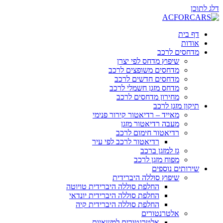
דלג לתוכן
דף בית
אודות
מדחסים לרכב
שיפוץ מדחס לפי יצרן
מדחסים משופצים לרכב
מדחסים חדשים לרכב
מדחס מזגן חשמלי לרכב
מחירון מדחסים לרכב
תיקון מזגן לרכב
מאייד – רדיאטור קירור פנימי
מעבה רדיאטור מזגן
רדיאטור חימום לרכב
רדיאטור לרכב לפי עיר
גז למזגן ברכב
מפוח מזגן לרכב
שירותים נוספים
שיפוץ סוללה היברידית
החלפת סוללה היברידית טויוטה
החלפת סוללה היברידית יונדאי
החלפת סוללה היברידית קיה
אלטרנטורים
אלטרנטורים למשאיות