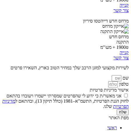
קנייה
צור קשר
מדחס חדש דייהטסו סיריון
מדחס חדש
התקנה
1900₪ + מע\"מ
קנייה
צור קשר
לשירות מקצועי למזגן הרכב שלך במחיר הטוב בארץ, השאירו פרטים
שם
טלפון
אישור מדיניות פרטיות
אני מאשר/ת כי ידוע לי שהפרטים שמסרתי יישמרו ויעובדו בהתאם
לחוק הגנת הפרטיות, התשמ"א–1981 (כולל תיקון 13), ובהתאם ל
מדיניות
הפרטיות
שלנו.
שלח
מפת האתר
ראשי