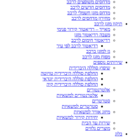
מדחסים משופצים לרכב
מדחסים חדשים לרכב
מדחס מזגן חשמלי לרכב
מחירון מדחסים לרכב
תיקון מזגן לרכב
מאייד – רדיאטור קירור פנימי
מעבה רדיאטור מזגן
רדיאטור חימום לרכב
רדיאטור לרכב לפי עיר
גז למזגן ברכב
מפוח מזגן לרכב
שירותים נוספים
שיפוץ סוללה היברידית
החלפת סוללה היברידית טויוטה
החלפת סוללה היברידית יונדאי
החלפת סוללה היברידית קיה
אלטרנטורים
אלטרנטורים למשאיות
סטרטרים
סטרטרים למשאיות
מיזוג אוויר למשאיות
יחידות קירור למשאיות
שירות עד הבית
מוצרים נלווים
בלוג