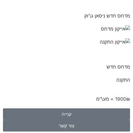
מדחס חדש ניסאן ג\'וק
מדחס חדש
התקנה
1900₪ + מע\"מ
קנייה
צור קשר