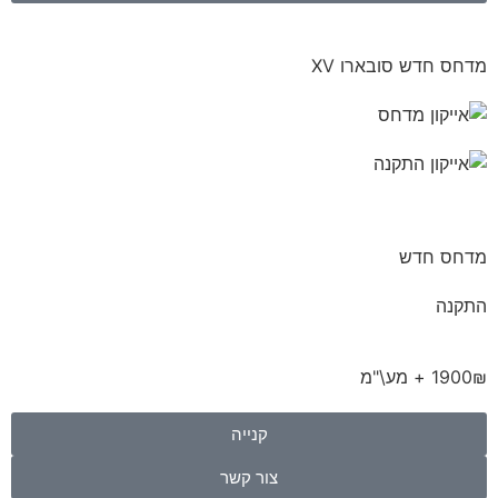
מדחס חדש סובארו XV
מדחס חדש
התקנה
1900₪ + מע\"מ
קנייה
צור קשר