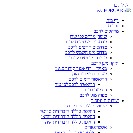
דלג לתוכן
דף בית
אודות
מדחסים לרכב
שיפוץ מדחס לפי יצרן
מדחסים משופצים לרכב
מדחסים חדשים לרכב
מדחס מזגן חשמלי לרכב
מחירון מדחסים לרכב
תיקון מזגן לרכב
מאייד – רדיאטור קירור פנימי
מעבה רדיאטור מזגן
רדיאטור חימום לרכב
רדיאטור לרכב לפי עיר
גז למזגן ברכב
מפוח מזגן לרכב
שירותים נוספים
שיפוץ סוללה היברידית
החלפת סוללה היברידית טויוטה
החלפת סוללה היברידית יונדאי
החלפת סוללה היברידית קיה
אלטרנטורים
אלטרנטורים למשאיות