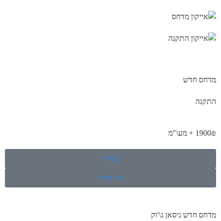
מדחס חדש
התקנה
1900₪ + מע\"מ
קנייה
צור קשר
מדחס חדש ניסאן ג\'וק