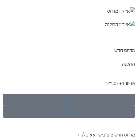
מדחס חדש
התקנה
1900₪+ מע\"מ
קנייה
צור קשר
מדחס חדש מיצובישי אאוטלנדר