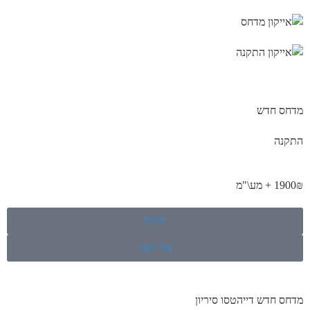
מדחס חדש
התקנה
1900₪ + מע\"מ
קנייה
צור קשר
מדחס חדש דייהטסו סיריון