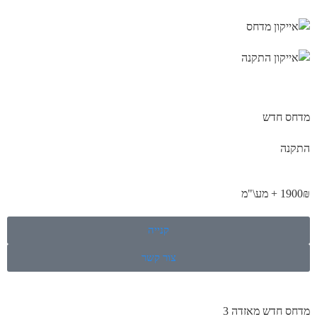
מדחס חדש
התקנה
1900₪ + מע\"מ
קנייה
צור קשר
מדחס חדש מאזדה 3